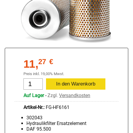
11,
27
€
Preis inkl. 19,00% Mwst.
Auf Lager
-
Zzgl.
Versandkosten
Artikel-Nr.:
FG-HF6161
302043
Hydraulikfilter Ersatzelement
DAF 95.500