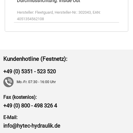
Durchflussrichtung: Inside Out
Hersteller:
Fleetguard
,
Hersteller-Nr.:
302043
,
EAN:
4051354562108
Kundenhotline (Festnetz):
+49 (0) 5351 - 523 520
Mo.-Fr. 07:30 - 16:00 Uhr
Fax (kostenlos):
+49 (0) 800 - 498 326 4
E-Mail:
info@hytec-hydraulik.de