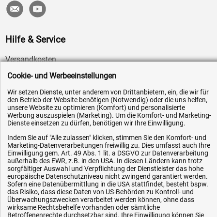
Hilfe & Service
Versandkosten
Zahlungsarten
Cookie- und Werbeeinstellungen
Service
Wir setzen Dienste, unter anderem von Drittanbietern, ein, die wir für
den Betrieb der Website benötigen (Notwendig) oder die uns helfen,
AGB / Widerrufsrecht
unsere Website zu optimieren (Komfort) und personalisierte
Datenschutz
Werbung auszuspielen (Marketing). Um die Komfort- und Marketing-
Dienste einsetzen zu dürfen, benötigen wir Ihre Einwilligung.
Impressum
Indem Sie auf "Alle zulassen" klicken, stimmen Sie den Komfort- und
Karriere
Marketing-Datenverarbeitungen freiwillig zu. Dies umfasst auch Ihre
Einwilligung gem. Art. 49 Abs. 1 lit. a DSGVO zur Datenverarbeitung
OEM-Ersatzteile
außerhalb des EWR, z.B. in den USA. In diesen Ländern kann trotz
sorgfältiger Auswahl und Verpflichtung der Dienstleister das hohe
Technik-Hilfe
europäische Datenschutzniveau nicht zwingend garantiert werden.
Sofern eine Datenübermittlung in die USA stattfindet, besteht bspw.
Downloads
das Risiko, dass diese Daten von US-Behörden zu Kontroll- und
Kontakt
Überwachungszwecken verarbeitet werden können, ohne dass
wirksame Rechtsbehelfe vorhanden oder sämtliche
Betroffenenrechte durchsetzbar sind. Ihre Einwilligung können Sie