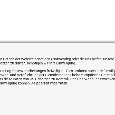
62108
 den Betrieb der Website benötigen (Notwendig) oder die uns helfen, unse
tzen zu dürfen, benötigen wir Ihre Einwilligung.
rketing-Datenverarbeitungen freiwillig zu. Dies umfasst auch Ihre Einwil
Auswahl und Verpflichtung der Dienstleister das hohe europäische Datens
ice
Ihre Hytec-Hydraulik Vorteile
, dass diese Daten von US-Behörden zu Kontroll- und Überwachungszwecke
nwilligung können Sie jederzeit widerrufen.
Schneller Versand, meist am selben Tag
Versandkostenfrei ab 150 EUR (innerhalb DE)
Lieferung auf Rechnung (abhängig vom Wert)
Einmonatiges Rückgaberecht
srecht
Über 30 Jahre Erfahrung