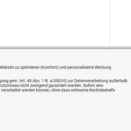
re Website zu optimieren (Komfort) und personalisierte Werbung
ligung gem. Art. 49 Abs. 1 lit. a DSGVO zur Datenverarbeitung außerhalb
chutzniveau nicht zwingend garantiert werden. Sofern eine
Flexible Zahlung
n verarbeitet werden können, ohne dass wirksame Rechtsbehelfe