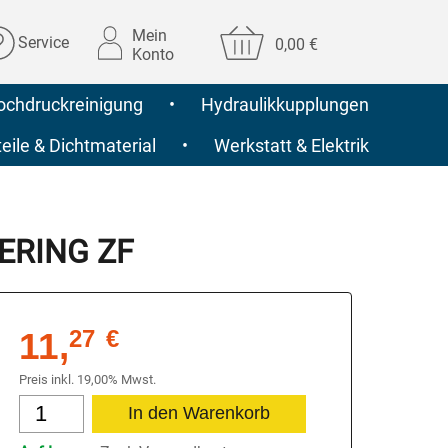
Mein
Service
0,00 €
Konto
ochdruckreinigung
•
Hydraulikkupplungen
ile & Dichtmaterial
•
Werkstatt & Elektrik
EERING ZF
11,
27
€
Preis inkl. 19,00% Mwst.