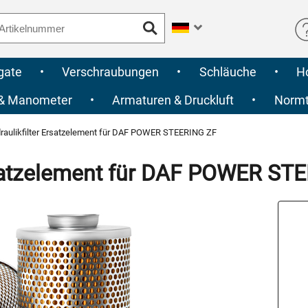
gate
•
Verschraubungen
•
Schläuche
•
H
 & Manometer
•
Armaturen & Druckluft
•
Normte
raulikfilter Ersatzelement für DAF POWER STEERING ZF
rsatzelement für DAF POWER ST