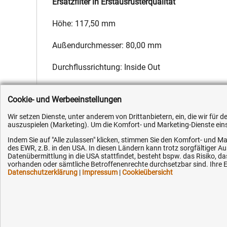
Ersatzfilter in Erstausrüsterqualität
Höhe: 117,50 mm
Außendurchmesser: 80,00 mm
Durchflussrichtung: Inside Out
Hersteller:
Fleetguard
,
Hersteller-Nr.:
302043
,
EAN:
40513545
Cookie- und Werbeeinstellungen
Wir setzen Dienste, unter anderem von Drittanbietern, ein, die wir für
auszuspielen (Marketing). Um die Komfort- und Marketing-Dienste einse
Indem Sie auf "Alle zulassen" klicken, stimmen Sie den Komfort- und Ma
des EWR, z.B. in den USA. In diesen Ländern kann trotz sorgfältiger 
Kundenhotline (Festnetz):
Hilfe & Serv
Datenübermittlung in die USA stattfindet, besteht bspw. das Risiko
vorhanden oder sämtliche Betroffenenrechte durchsetzbar sind. Ihre Ei
Datenschutzerklärung
|
Impressum
|
Cookieübersicht
+49 (0) 5351 - 523 520
Versandkosten
Zahlungsarten
Mo.-Fr. 07:30 - 16:00 Uhr
Service
AGB / Widerruf
Fax (kostenlos):