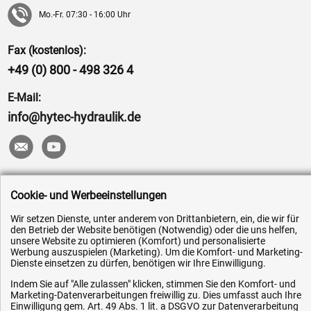
Mo.-Fr. 07:30 - 16:00 Uhr
Fax (kostenlos):
+49 (0) 800 - 498 326 4
E-Mail:
info@hytec-hydraulik.de
Hilfe & Service
Cookie- und Werbeeinstellungen
Versandkosten
Wir setzen Dienste, unter anderem von Drittanbietern, ein, die wir für
den Betrieb der Website benötigen (Notwendig) oder die uns helfen,
Zahlungsarten
unsere Website zu optimieren (Komfort) und personalisierte
Werbung auszuspielen (Marketing). Um die Komfort- und Marketing-
Service
Dienste einsetzen zu dürfen, benötigen wir Ihre Einwilligung.
AGB / Widerrufsrecht
Indem Sie auf "Alle zulassen" klicken, stimmen Sie den Komfort- und
Marketing-Datenverarbeitungen freiwillig zu. Dies umfasst auch Ihre
Datenschutz
Einwilligung gem. Art. 49 Abs. 1 lit. a DSGVO zur Datenverarbeitung