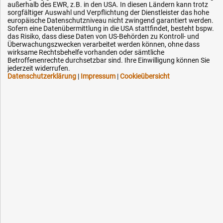
außerhalb des EWR, z.B. in den USA. In diesen Ländern kann trotz
Impressum
sorgfältiger Auswahl und Verpflichtung der Dienstleister das hohe
Karriere
europäische Datenschutzniveau nicht zwingend garantiert werden.
Sofern eine Datenübermittlung in die USA stattfindet, besteht bspw.
OEM-Ersatzteile
das Risiko, dass diese Daten von US-Behörden zu Kontroll- und
Überwachungszwecken verarbeitet werden können, ohne dass
Technik-Hilfe
wirksame Rechtsbehelfe vorhanden oder sämtliche
Betroffenenrechte durchsetzbar sind. Ihre Einwilligung können Sie
Downloads
jederzeit widerrufen.
Datenschutzerklärung
|
Impressum
|
Cookieübersicht
Kontakt
Ihre Hytec-Hydraulik Vorteile
Schneller Versand, meist am selben Tag
Versandkostenfrei ab 150 EUR (innerhalb DE)
Lieferung auf Rechnung (abhängig vom Wert)
Einmonatiges Rückgaberecht
Über 30 Jahre Erfahrung
Kompetente telefonische Beratung