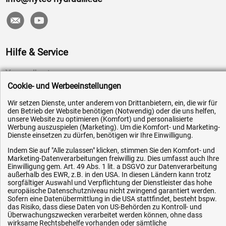
Hilfe & Service
Versandkosten
Cookie- und Werbeeinstellungen
Zahlungsarten
Service
Wir setzen Dienste, unter anderem von Drittanbietern, ein, die wir für
den Betrieb der Website benötigen (Notwendig) oder die uns helfen,
AGB / Widerrufsrecht
unsere Website zu optimieren (Komfort) und personalisierte
Werbung auszuspielen (Marketing). Um die Komfort- und Marketing-
Datenschutz
Dienste einsetzen zu dürfen, benötigen wir Ihre Einwilligung.
Impressum
Indem Sie auf "Alle zulassen" klicken, stimmen Sie den Komfort- und
Marketing-Datenverarbeitungen freiwillig zu. Dies umfasst auch Ihre
Karriere
Einwilligung gem. Art. 49 Abs. 1 lit. a DSGVO zur Datenverarbeitung
außerhalb des EWR, z.B. in den USA. In diesen Ländern kann trotz
OEM-Ersatzteile
sorgfältiger Auswahl und Verpflichtung der Dienstleister das hohe
Technik-Hilfe
europäische Datenschutzniveau nicht zwingend garantiert werden.
Sofern eine Datenübermittlung in die USA stattfindet, besteht bspw.
Downloads
das Risiko, dass diese Daten von US-Behörden zu Kontroll- und
Überwachungszwecken verarbeitet werden können, ohne dass
Kontakt
wirksame Rechtsbehelfe vorhanden oder sämtliche