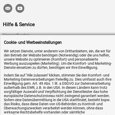
Hilfe & Service
Versandkosten
Zahlungsarten
Cookie- und Werbeeinstellungen
Service
Wir setzen Dienste, unter anderem von Drittanbietern, ein, die wir für
den Betrieb der Website benötigen (Notwendig) oder die uns helfen,
AGB / Widerrufsrecht
unsere Website zu optimieren (Komfort) und personalisierte
Werbung auszuspielen (Marketing). Um die Komfort- und Marketing-
Datenschutz
Dienste einsetzen zu dürfen, benötigen wir Ihre Einwilligung.
Impressum
Indem Sie auf "Alle zulassen" klicken, stimmen Sie den Komfort- und
Karriere
Marketing-Datenverarbeitungen freiwillig zu. Dies umfasst auch Ihre
Einwilligung gem. Art. 49 Abs. 1 lit. a DSGVO zur Datenverarbeitung
OEM-Ersatzteile
außerhalb des EWR, z.B. in den USA. In diesen Ländern kann trotz
sorgfältiger Auswahl und Verpflichtung der Dienstleister das hohe
Technik-Hilfe
europäische Datenschutzniveau nicht zwingend garantiert werden.
Sofern eine Datenübermittlung in die USA stattfindet, besteht bspw.
Downloads
das Risiko, dass diese Daten von US-Behörden zu Kontroll- und
Überwachungszwecken verarbeitet werden können, ohne dass
Kontakt
wirksame Rechtsbehelfe vorhanden oder sämtliche