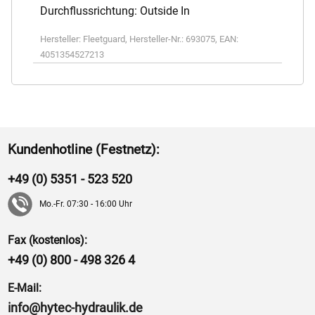
Durchflussrichtung: Outside In
Hersteller:
Fleetguard
,
Hersteller-Nr.:
693075
,
EAN:
4051354527213
Kundenhotline (Festnetz):
+49 (0) 5351 - 523 520
Mo.-Fr. 07:30 - 16:00 Uhr
Fax (kostenlos):
+49 (0) 800 - 498 326 4
E-Mail:
info@hytec-hydraulik.de