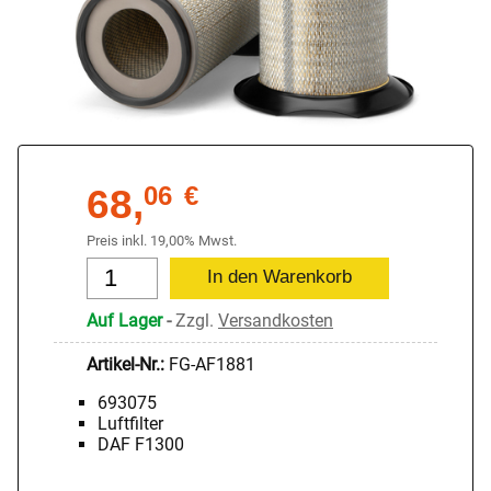
68,
06
€
Preis inkl. 19,00% Mwst.
Auf Lager
-
Zzgl.
Versandkosten
Artikel-Nr.:
FG-AF1881
693075
Luftfilter
DAF F1300