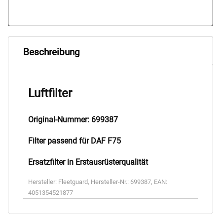
Beschreibung
Luftfilter
Original-Nummer: 699387
Filter passend für DAF F75
Ersatzfilter in Erstausrüsterqualität
Hersteller:
Fleetguard
,
Hersteller-Nr.:
699387
,
EAN:
4051354521877