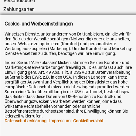
Versandkosten
Zahlungsarten
Service
Cookie- und Werbeeinstellungen
AGB / Widerrufsrecht
Wir setzen Dienste, unter anderem von Drittanbietern, ein, die wir für
Datenschutz
den Betrieb der Website benötigen (Notwendig) oder die uns helfen,
unsere Website zu optimieren (Komfort) und personalisierte
Impressum
Werbung auszuspielen (Marketing). Um die Komfort- und Marketing-
Karriere
Dienste einsetzen zu dürfen, benötigen wir Ihre Einwilligung.
OEM-Ersatzteile
Indem Sie auf "Alle zulassen" klicken, stimmen Sie den Komfort- und
Marketing-Datenverarbeitungen freiwillig zu. Dies umfasst auch Ihre
Technik-Hilfe
Einwilligung gem. Art. 49 Abs. 1 lit. a DSGVO zur Datenverarbeitung
außerhalb des EWR, z.B. in den USA. In diesen Ländern kann trotz
Downloads
sorgfältiger Auswahl und Verpflichtung der Dienstleister das hohe
europäische Datenschutzniveau nicht zwingend garantiert werden.
Kontakt
Sofern eine Datenübermittlung in die USA stattfindet, besteht bspw.
das Risiko, dass diese Daten von US-Behörden zu Kontroll- und
Überwachungszwecken verarbeitet werden können, ohne dass
Ihre Hytec-Hydraulik Vorteile
wirksame Rechtsbehelfe vorhanden oder sämtliche
Betroffenenrechte durchsetzbar sind. Ihre Einwilligung können Sie
jederzeit widerrufen.
Schneller Versand, meist am selben Tag
Datenschutzerklärung
|
Impressum
|
Cookieübersicht
Versandkostenfrei ab 150 EUR (innerhalb DE)
Lieferung auf Rechnung (abhängig vom Wert)