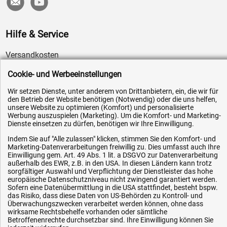
Hilfe & Service
Versandkosten
Zahlungsarten
Cookie- und Werbeeinstellungen
Service
Wir setzen Dienste, unter anderem von Drittanbietern, ein, die wir für
AGB / Widerrufsrecht
den Betrieb der Website benötigen (Notwendig) oder die uns helfen,
unsere Website zu optimieren (Komfort) und personalisierte
Datenschutz
Werbung auszuspielen (Marketing). Um die Komfort- und Marketing-
Dienste einsetzen zu dürfen, benötigen wir Ihre Einwilligung.
Impressum
Indem Sie auf "Alle zulassen" klicken, stimmen Sie den Komfort- und
Karriere
Marketing-Datenverarbeitungen freiwillig zu. Dies umfasst auch Ihre
Einwilligung gem. Art. 49 Abs. 1 lit. a DSGVO zur Datenverarbeitung
OEM-Ersatzteile
außerhalb des EWR, z.B. in den USA. In diesen Ländern kann trotz
sorgfältiger Auswahl und Verpflichtung der Dienstleister das hohe
Technik-Hilfe
europäische Datenschutzniveau nicht zwingend garantiert werden.
Downloads
Sofern eine Datenübermittlung in die USA stattfindet, besteht bspw.
das Risiko, dass diese Daten von US-Behörden zu Kontroll- und
Kontakt
Überwachungszwecken verarbeitet werden können, ohne dass
wirksame Rechtsbehelfe vorhanden oder sämtliche
Betroffenenrechte durchsetzbar sind. Ihre Einwilligung können Sie