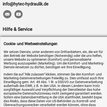
info@hytec-hydraulik.de
Hilfe & Service
Versandkosten
Cookie- und Werbeeinstellungen
Zahlungsarten
Wir setzen Dienste, unter anderem von Drittanbietern, ein, die wir für
Service
den Betrieb der Website benötigen (Notwendig) oder die uns helfen,
unsere Website zu optimieren (Komfort) und personalisierte
AGB / Widerrufsrecht
Werbung auszuspielen (Marketing). Um die Komfort- und Marketing-
Datenschutz
Dienste einsetzen zu dürfen, benötigen wir Ihre Einwilligung.
Impressum
Indem Sie auf "Alle zulassen" klicken, stimmen Sie den Komfort- und
Marketing-Datenverarbeitungen freiwillig zu. Dies umfasst auch Ihre
Karriere
Einwilligung gem. Art. 49 Abs. 1 lit. a DSGVO zur Datenverarbeitung
außerhalb des EWR, z.B. in den USA. In diesen Ländern kann trotz
OEM-Ersatzteile
sorgfältiger Auswahl und Verpflichtung der Dienstleister das hohe
europäische Datenschutzniveau nicht zwingend garantiert werden.
Technik-Hilfe
Sofern eine Datenübermittlung in die USA stattfindet, besteht bspw.
das Risiko, dass diese Daten von US-Behörden zu Kontroll- und
Downloads
Überwachungszwecken verarbeitet werden können, ohne dass