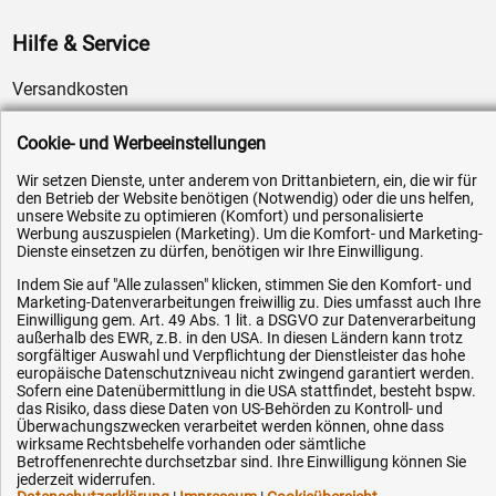
Hilfe & Service
Versandkosten
Zahlungsarten
Cookie- und Werbeeinstellungen
Service
Wir setzen Dienste, unter anderem von Drittanbietern, ein, die wir für
AGB / Widerrufsrecht
den Betrieb der Website benötigen (Notwendig) oder die uns helfen,
unsere Website zu optimieren (Komfort) und personalisierte
Datenschutz
Werbung auszuspielen (Marketing). Um die Komfort- und Marketing-
Impressum
Dienste einsetzen zu dürfen, benötigen wir Ihre Einwilligung.
Karriere
Indem Sie auf "Alle zulassen" klicken, stimmen Sie den Komfort- und
Marketing-Datenverarbeitungen freiwillig zu. Dies umfasst auch Ihre
OEM-Ersatzteile
Einwilligung gem. Art. 49 Abs. 1 lit. a DSGVO zur Datenverarbeitung
außerhalb des EWR, z.B. in den USA. In diesen Ländern kann trotz
Technik-Hilfe
sorgfältiger Auswahl und Verpflichtung der Dienstleister das hohe
europäische Datenschutzniveau nicht zwingend garantiert werden.
Downloads
Sofern eine Datenübermittlung in die USA stattfindet, besteht bspw.
das Risiko, dass diese Daten von US-Behörden zu Kontroll- und
Kontakt
Überwachungszwecken verarbeitet werden können, ohne dass
wirksame Rechtsbehelfe vorhanden oder sämtliche
Betroffenenrechte durchsetzbar sind. Ihre Einwilligung können Sie
Ihre Hytec-Hydraulik Vorteile
jederzeit widerrufen.