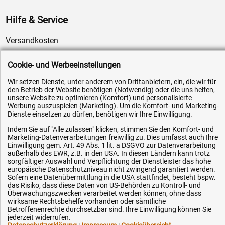
Hilfe & Service
Versandkosten
Zahlungsarten
Cookie- und Werbeeinstellungen
Service
Wir setzen Dienste, unter anderem von Drittanbietern, ein, die wir für
AGB / Widerrufsrecht
den Betrieb der Website benötigen (Notwendig) oder die uns helfen,
unsere Website zu optimieren (Komfort) und personalisierte
Datenschutz
Werbung auszuspielen (Marketing). Um die Komfort- und Marketing-
Impressum
Dienste einsetzen zu dürfen, benötigen wir Ihre Einwilligung.
Karriere
Indem Sie auf "Alle zulassen" klicken, stimmen Sie den Komfort- und
Marketing-Datenverarbeitungen freiwillig zu. Dies umfasst auch Ihre
OEM-Ersatzteile
Einwilligung gem. Art. 49 Abs. 1 lit. a DSGVO zur Datenverarbeitung
außerhalb des EWR, z.B. in den USA. In diesen Ländern kann trotz
Technik-Hilfe
sorgfältiger Auswahl und Verpflichtung der Dienstleister das hohe
europäische Datenschutzniveau nicht zwingend garantiert werden.
Downloads
Sofern eine Datenübermittlung in die USA stattfindet, besteht bspw.
das Risiko, dass diese Daten von US-Behörden zu Kontroll- und
Kontakt
Überwachungszwecken verarbeitet werden können, ohne dass
wirksame Rechtsbehelfe vorhanden oder sämtliche
Betroffenenrechte durchsetzbar sind. Ihre Einwilligung können Sie
Ihre Hytec-Hydraulik Vorteile
jederzeit widerrufen.