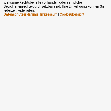
Kontakt
wirksame Rechtsbehelfe vorhanden oder sämtliche
Betroffenenrechte durchsetzbar sind. Ihre Einwilligung können Sie
jederzeit widerrufen.
Datenschutzerklärung
|
Impressum
|
Cookieübersicht
Ihre Hytec-Hydraulik Vorteile
Schneller Versand, meist am selben Tag
Versandkostenfrei ab 150 EUR (innerhalb DE)
Lieferung auf Rechnung (abhängig vom Wert)
Einmonatiges Rückgaberecht
Über 30 Jahre Erfahrung
Kompetente telefonische Beratung
Flexible Zahlung