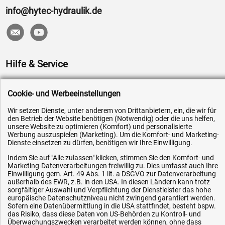
info@hytec-hydraulik.de
Hilfe & Service
Versandkosten
Cookie- und Werbeeinstellungen
Zahlungsarten
Wir setzen Dienste, unter anderem von Drittanbietern, ein, die wir für
Service
den Betrieb der Website benötigen (Notwendig) oder die uns helfen,
unsere Website zu optimieren (Komfort) und personalisierte
AGB / Widerrufsrecht
Werbung auszuspielen (Marketing). Um die Komfort- und Marketing-
Datenschutz
Dienste einsetzen zu dürfen, benötigen wir Ihre Einwilligung.
Impressum
Indem Sie auf "Alle zulassen" klicken, stimmen Sie den Komfort- und
Marketing-Datenverarbeitungen freiwillig zu. Dies umfasst auch Ihre
Karriere
Einwilligung gem. Art. 49 Abs. 1 lit. a DSGVO zur Datenverarbeitung
außerhalb des EWR, z.B. in den USA. In diesen Ländern kann trotz
OEM-Ersatzteile
sorgfältiger Auswahl und Verpflichtung der Dienstleister das hohe
europäische Datenschutzniveau nicht zwingend garantiert werden.
Technik-Hilfe
Sofern eine Datenübermittlung in die USA stattfindet, besteht bspw.
das Risiko, dass diese Daten von US-Behörden zu Kontroll- und
Downloads
Überwachungszwecken verarbeitet werden können, ohne dass