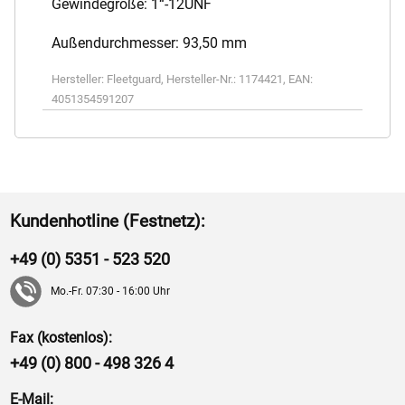
Gewindegröße: 1“-12UNF
Außendurchmesser: 93,50 mm
Hersteller:
Fleetguard
,
Hersteller-Nr.:
1174421
,
EAN:
4051354591207
Kundenhotline (Festnetz):
+49 (0) 5351 - 523 520
Mo.-Fr. 07:30 - 16:00 Uhr
Fax (kostenlos):
+49 (0) 800 - 498 326 4
E-Mail: