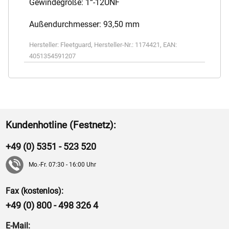
Gewindegröße: 1“-12UNF
Außendurchmesser: 93,50 mm
Hersteller:
Fleetguard
,
Hersteller-Nr.:
1174421
,
EAN:
4051354591207
Kundenhotline (Festnetz):
+49 (0) 5351 - 523 520
Mo.-Fr. 07:30 - 16:00 Uhr
Fax (kostenlos):
+49 (0) 800 - 498 326 4
E-Mail: