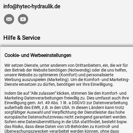
info@hytec-hydraulik.de
Hilfe & Service
Versandkosten
Cookie- und Werbeeinstellungen
Zahlungsarten
Wir setzen Dienste, unter anderem von Drittanbietern, ein, die wir für
Service
den Betrieb der Website benötigen (Notwendig) oder die uns helfen,
unsere Website zu optimieren (Komfort) und personalisierte
AGB / Widerrufsrecht
Werbung auszuspielen (Marketing). Um die Komfort- und Marketing-
Datenschutz
Dienste einsetzen zu dürfen, benötigen wir Ihre Einwilligung.
Impressum
Indem Sie auf "Alle zulassen" klicken, stimmen Sie den Komfort- und
Marketing-Datenverarbeitungen freiwillig zu. Dies umfasst auch Ihre
Karriere
Einwilligung gem. Art. 49 Abs. 1 lit. a DSGVO zur Datenverarbeitung
außerhalb des EWR, z.B. in den USA. In diesen Ländern kann trotz
OEM-Ersatzteile
sorgfältiger Auswahl und Verpflichtung der Dienstleister das hohe
europäische Datenschutzniveau nicht zwingend garantiert werden.
Technik-Hilfe
Sofern eine Datenübermittlung in die USA stattfindet, besteht bspw.
das Risiko, dass diese Daten von US-Behörden zu Kontroll- und
Downloads
Überwachungszwecken verarbeitet werden können, ohne dass