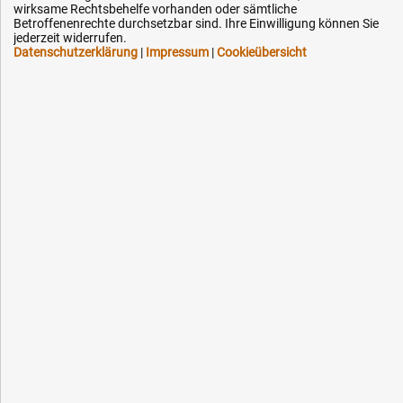
Kontakt
wirksame Rechtsbehelfe vorhanden oder sämtliche
Betroffenenrechte durchsetzbar sind. Ihre Einwilligung können Sie
jederzeit widerrufen.
Datenschutzerklärung
|
Impressum
|
Cookieübersicht
Ihre Hytec-Hydraulik Vorteile
Schneller Versand, meist am selben Tag
Versandkostenfrei ab 150 EUR (innerhalb DE)
Lieferung auf Rechnung (abhängig vom Wert)
Einmonatiges Rückgaberecht
Über 30 Jahre Erfahrung
Kompetente telefonische Beratung
Flexible Zahlung