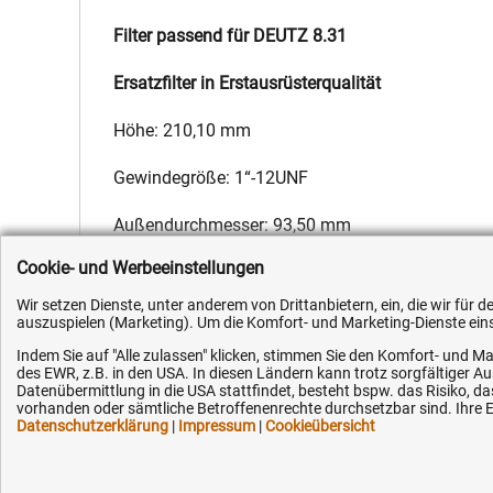
Filter passend für DEUTZ 8.31
Ersatzfilter in Erstausrüsterqualität
Höhe: 210,10 mm
Gewindegröße: 1“-12UNF
Außendurchmesser: 93,50 mm
Cookie- und Werbeeinstellungen
Hersteller:
Fleetguard
,
Hersteller-Nr.:
1174421
,
EAN:
4051354
Wir setzen Dienste, unter anderem von Drittanbietern, ein, die wir für
auszuspielen (Marketing). Um die Komfort- und Marketing-Dienste einse
Indem Sie auf "Alle zulassen" klicken, stimmen Sie den Komfort- und Ma
des EWR, z.B. in den USA. In diesen Ländern kann trotz sorgfältiger 
Datenübermittlung in die USA stattfindet, besteht bspw. das Risiko
vorhanden oder sämtliche Betroffenenrechte durchsetzbar sind. Ihre Ei
Kundenhotline (Festnetz):
Hilfe & Serv
Datenschutzerklärung
|
Impressum
|
Cookieübersicht
+49 (0) 5351 - 523 520
Versandkosten