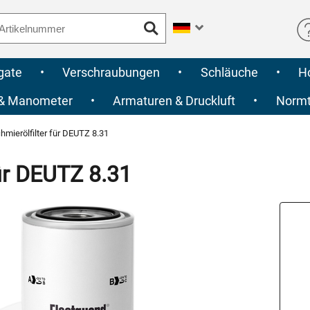
gate
•
Verschraubungen
•
Schläuche
•
H
 & Manometer
•
Armaturen & Druckluft
•
Normte
mierölfilter für DEUTZ 8.31
ür DEUTZ 8.31