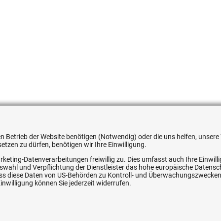
591207
 den Betrieb der Website benötigen (Notwendig) oder die uns helfen, unse
tzen zu dürfen, benötigen wir Ihre Einwilligung.
rketing-Datenverarbeitungen freiwillig zu. Dies umfasst auch Ihre Einwil
Auswahl und Verpflichtung der Dienstleister das hohe europäische Datens
, dass diese Daten von US-Behörden zu Kontroll- und Überwachungszwecke
nwilligung können Sie jederzeit widerrufen.
ice
Ihre Hytec-Hydraulik Vorteile
Schneller Versand, meist am selben Tag
Versandkostenfrei ab 150 EUR (innerhalb DE)