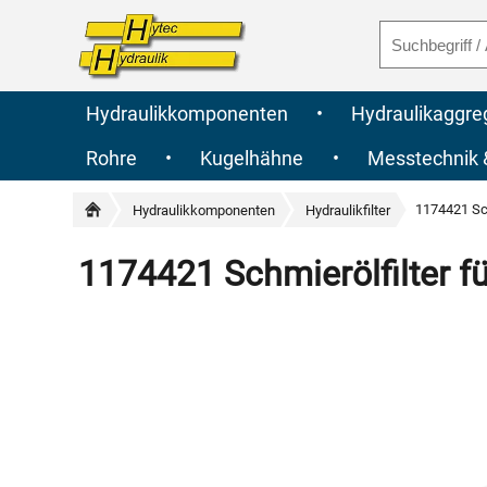
Hydraulikkomponenten
•
Hydraulikaggre
Rohre
•
Kugelhähne
•
Messtechnik
1174421 Sch
Hydraulikkomponenten
Hydraulikfilter
1174421 Schmierölfilter f