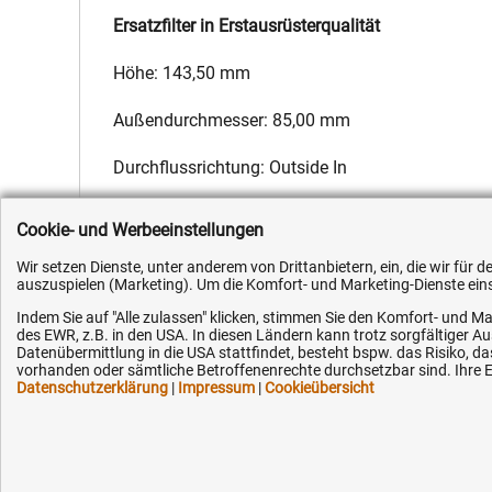
Ersatzfilter in Erstausrüsterqualität
Höhe: 143,50 mm
Außendurchmesser: 85,00 mm
Durchflussrichtung: Outside In
Hersteller:
Fleetguard
,
Hersteller-Nr.:
1174483
,
EAN:
4051354
Cookie- und Werbeeinstellungen
Wir setzen Dienste, unter anderem von Drittanbietern, ein, die wir für
auszuspielen (Marketing). Um die Komfort- und Marketing-Dienste einse
Indem Sie auf "Alle zulassen" klicken, stimmen Sie den Komfort- und Ma
des EWR, z.B. in den USA. In diesen Ländern kann trotz sorgfältiger 
Datenübermittlung in die USA stattfindet, besteht bspw. das Risiko
Kundenhotline (Festnetz):
Hilfe & Serv
vorhanden oder sämtliche Betroffenenrechte durchsetzbar sind. Ihre Ei
Datenschutzerklärung
|
Impressum
|
Cookieübersicht
+49 (0) 5351 - 523 520
Versandkosten
Zahlungsarten
Mo.-Fr. 07:30 - 16:00 Uhr
Service