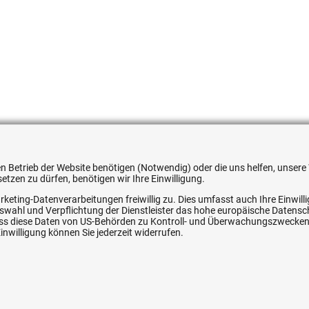
551355
 den Betrieb der Website benötigen (Notwendig) oder die uns helfen, unse
tzen zu dürfen, benötigen wir Ihre Einwilligung.
rketing-Datenverarbeitungen freiwillig zu. Dies umfasst auch Ihre Einwil
Auswahl und Verpflichtung der Dienstleister das hohe europäische Datens
, dass diese Daten von US-Behörden zu Kontroll- und Überwachungszwecke
ice
Ihre Hytec-Hydraulik Vorteile
nwilligung können Sie jederzeit widerrufen.
Schneller Versand, meist am selben Tag
Versandkostenfrei ab 150 EUR (innerhalb DE)
Lieferung auf Rechnung (abhängig vom Wert)
Einmonatiges Rückgaberecht