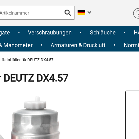
gate
•
Verschraubungen
•
Schläuche
•
H
 & Manometer
•
Armaturen & Druckluft
•
Normte
ftstofffilter für DEUTZ DX4.57
für DEUTZ DX4.57