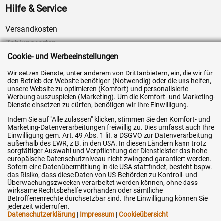
Hilfe & Service
Versandkosten
Zahlungsarten
Cookie- und Werbeeinstellungen
Service
AGB / Widerrufsrecht
Wir setzen Dienste, unter anderem von Drittanbietern, ein, die wir für
den Betrieb der Website benötigen (Notwendig) oder die uns helfen,
Datenschutz
unsere Website zu optimieren (Komfort) und personalisierte
Werbung auszuspielen (Marketing). Um die Komfort- und Marketing-
Impressum
Dienste einsetzen zu dürfen, benötigen wir Ihre Einwilligung.
Karriere
Indem Sie auf "Alle zulassen" klicken, stimmen Sie den Komfort- und
Marketing-Datenverarbeitungen freiwillig zu. Dies umfasst auch Ihre
OEM-Ersatzteile
Einwilligung gem. Art. 49 Abs. 1 lit. a DSGVO zur Datenverarbeitung
Technik-Hilfe
außerhalb des EWR, z.B. in den USA. In diesen Ländern kann trotz
sorgfältiger Auswahl und Verpflichtung der Dienstleister das hohe
Downloads
europäische Datenschutzniveau nicht zwingend garantiert werden.
Sofern eine Datenübermittlung in die USA stattfindet, besteht bspw.
Kontakt
das Risiko, dass diese Daten von US-Behörden zu Kontroll- und
Überwachungszwecken verarbeitet werden können, ohne dass
wirksame Rechtsbehelfe vorhanden oder sämtliche
Betroffenenrechte durchsetzbar sind. Ihre Einwilligung können Sie
Ihre Hytec-Hydraulik Vorteile
jederzeit widerrufen.
Datenschutzerklärung
|
Impressum
|
Cookieübersicht