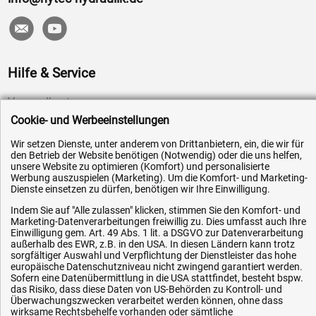
Hilfe & Service
Versandkosten
Cookie- und Werbeeinstellungen
Zahlungsarten
Service
Wir setzen Dienste, unter anderem von Drittanbietern, ein, die wir für
den Betrieb der Website benötigen (Notwendig) oder die uns helfen,
AGB / Widerrufsrecht
unsere Website zu optimieren (Komfort) und personalisierte
Werbung auszuspielen (Marketing). Um die Komfort- und Marketing-
Datenschutz
Dienste einsetzen zu dürfen, benötigen wir Ihre Einwilligung.
Impressum
Indem Sie auf "Alle zulassen" klicken, stimmen Sie den Komfort- und
Marketing-Datenverarbeitungen freiwillig zu. Dies umfasst auch Ihre
Karriere
Einwilligung gem. Art. 49 Abs. 1 lit. a DSGVO zur Datenverarbeitung
außerhalb des EWR, z.B. in den USA. In diesen Ländern kann trotz
OEM-Ersatzteile
sorgfältiger Auswahl und Verpflichtung der Dienstleister das hohe
Technik-Hilfe
europäische Datenschutzniveau nicht zwingend garantiert werden.
Sofern eine Datenübermittlung in die USA stattfindet, besteht bspw.
Downloads
das Risiko, dass diese Daten von US-Behörden zu Kontroll- und
Überwachungszwecken verarbeitet werden können, ohne dass
Kontakt
wirksame Rechtsbehelfe vorhanden oder sämtliche