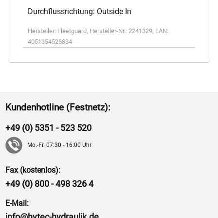
Durchflussrichtung: Outside In
Hersteller:
Fleetguard
,
Hersteller-Nr.:
2241329
,
EAN:
4051354526834
Kundenhotline (Festnetz):
+49 (0) 5351 - 523 520
Mo.-Fr. 07:30 - 16:00 Uhr
Fax (kostenlos):
+49 (0) 800 - 498 326 4
E-Mail:
info@hytec-hydraulik.de