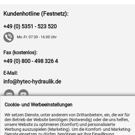
Kundenhotline (Festnetz):
+49 (0) 5351 - 523 520
Mo.-Fr. 07:30 - 16:00 Uhr
Fax (kostenlos):
+49 (0) 800 - 498 326 4
E-Mail:
info@hytec-hydraulik.de
Cookie- und Werbeeinstellungen
Hilfe & Service
Wir setzen Dienste, unter anderem von Drittanbietern, ein, die wir für
den Betrieb der Website benötigen (Notwendig) oder die uns helfen,
unsere Website zu optimieren (Komfort) und personalisierte
Versandkosten
Werbung auszuspielen (Marketing). Um die Komfort- und Marketing-
Zahlungsarten
Dienste einsetzen zu dürfen, benötigen wir Ihre Einwilligung.