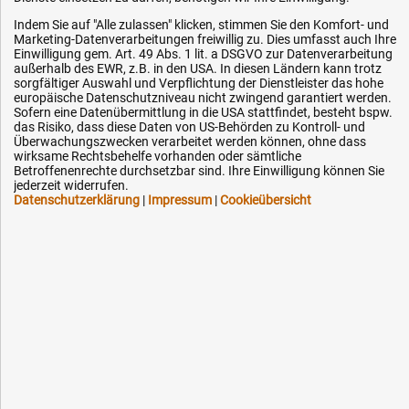
Service
Indem Sie auf "Alle zulassen" klicken, stimmen Sie den Komfort- und
Marketing-Datenverarbeitungen freiwillig zu. Dies umfasst auch Ihre
AGB / Widerrufsrecht
Einwilligung gem. Art. 49 Abs. 1 lit. a DSGVO zur Datenverarbeitung
außerhalb des EWR, z.B. in den USA. In diesen Ländern kann trotz
Datenschutz
sorgfältiger Auswahl und Verpflichtung der Dienstleister das hohe
europäische Datenschutzniveau nicht zwingend garantiert werden.
Impressum
Sofern eine Datenübermittlung in die USA stattfindet, besteht bspw.
das Risiko, dass diese Daten von US-Behörden zu Kontroll- und
Karriere
Überwachungszwecken verarbeitet werden können, ohne dass
OEM-Ersatzteile
wirksame Rechtsbehelfe vorhanden oder sämtliche
Betroffenenrechte durchsetzbar sind. Ihre Einwilligung können Sie
Technik-Hilfe
jederzeit widerrufen.
Datenschutzerklärung
|
Impressum
|
Cookieübersicht
Downloads
Kontakt
Ihre Hytec-Hydraulik Vorteile
Schneller Versand, meist am selben Tag
Versandkostenfrei ab 150 EUR (innerhalb DE)
Lieferung auf Rechnung (abhängig vom Wert)
Einmonatiges Rückgaberecht