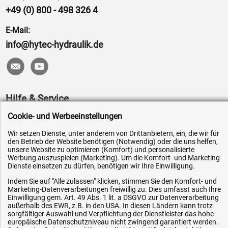
+49 (0) 800 - 498 326 4
E-Mail:
info@hytec-hydraulik.de
Hilfe & Service
Cookie- und Werbeeinstellungen
Versandkosten
Zahlungsarten
Wir setzen Dienste, unter anderem von Drittanbietern, ein, die wir für
den Betrieb der Website benötigen (Notwendig) oder die uns helfen,
Service
unsere Website zu optimieren (Komfort) und personalisierte
Werbung auszuspielen (Marketing). Um die Komfort- und Marketing-
AGB / Widerrufsrecht
Dienste einsetzen zu dürfen, benötigen wir Ihre Einwilligung.
Datenschutz
Indem Sie auf "Alle zulassen" klicken, stimmen Sie den Komfort- und
Marketing-Datenverarbeitungen freiwillig zu. Dies umfasst auch Ihre
Impressum
Einwilligung gem. Art. 49 Abs. 1 lit. a DSGVO zur Datenverarbeitung
außerhalb des EWR, z.B. in den USA. In diesen Ländern kann trotz
Karriere
sorgfältiger Auswahl und Verpflichtung der Dienstleister das hohe
OEM-Ersatzteile
europäische Datenschutzniveau nicht zwingend garantiert werden.