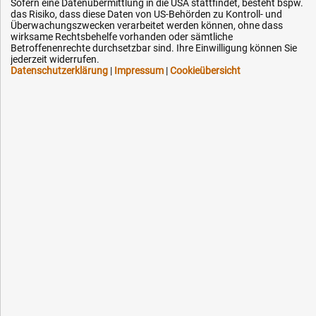
Sofern eine Datenübermittlung in die USA stattfindet, besteht bspw.
Technik-Hilfe
das Risiko, dass diese Daten von US-Behörden zu Kontroll- und
Überwachungszwecken verarbeitet werden können, ohne dass
Downloads
wirksame Rechtsbehelfe vorhanden oder sämtliche
Betroffenenrechte durchsetzbar sind. Ihre Einwilligung können Sie
Kontakt
jederzeit widerrufen.
Datenschutzerklärung
|
Impressum
|
Cookieübersicht
Ihre Hytec-Hydraulik Vorteile
Schneller Versand, meist am selben Tag
Versandkostenfrei ab 150 EUR (innerhalb DE)
Lieferung auf Rechnung (abhängig vom Wert)
Einmonatiges Rückgaberecht
Über 30 Jahre Erfahrung
Kompetente telefonische Beratung