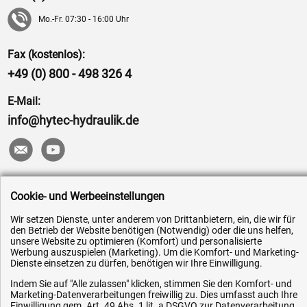
Mo.-Fr. 07:30 - 16:00 Uhr
Fax (kostenlos):
+49 (0) 800 - 498 326 4
E-Mail:
info@hytec-hydraulik.de
Hilfe & Service
Cookie- und Werbeeinstellungen
Wir setzen Dienste, unter anderem von Drittanbietern, ein, die wir für
Versandkosten
den Betrieb der Website benötigen (Notwendig) oder die uns helfen,
Zahlungsarten
unsere Website zu optimieren (Komfort) und personalisierte
Werbung auszuspielen (Marketing). Um die Komfort- und Marketing-
Service
Dienste einsetzen zu dürfen, benötigen wir Ihre Einwilligung.
AGB / Widerrufsrecht
Indem Sie auf "Alle zulassen" klicken, stimmen Sie den Komfort- und
Marketing-Datenverarbeitungen freiwillig zu. Dies umfasst auch Ihre
Datenschutz
Einwilligung gem. Art. 49 Abs. 1 lit. a DSGVO zur Datenverarbeitung