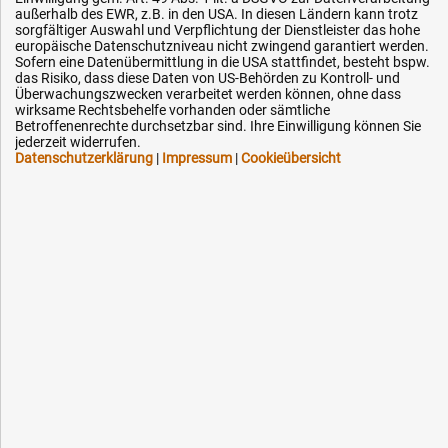
außerhalb des EWR, z.B. in den USA. In diesen Ländern kann trotz
Impressum
sorgfältiger Auswahl und Verpflichtung der Dienstleister das hohe
europäische Datenschutzniveau nicht zwingend garantiert werden.
Karriere
Sofern eine Datenübermittlung in die USA stattfindet, besteht bspw.
OEM-Ersatzteile
das Risiko, dass diese Daten von US-Behörden zu Kontroll- und
Überwachungszwecken verarbeitet werden können, ohne dass
Technik-Hilfe
wirksame Rechtsbehelfe vorhanden oder sämtliche
Betroffenenrechte durchsetzbar sind. Ihre Einwilligung können Sie
Downloads
jederzeit widerrufen.
Datenschutzerklärung
|
Impressum
|
Cookieübersicht
Kontakt
Ihre Hytec-Hydraulik Vorteile
Schneller Versand, meist am selben Tag
Versandkostenfrei ab 150 EUR (innerhalb DE)
Lieferung auf Rechnung (abhängig vom Wert)
Einmonatiges Rückgaberecht
Über 30 Jahre Erfahrung
Kompetente telefonische Beratung