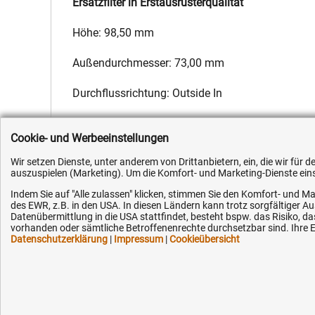
Ersatzfilter in Erstausrüsterqualität
Höhe: 98,50 mm
Außendurchmesser: 73,00 mm
Durchflussrichtung: Outside In
Hersteller:
Fleetguard
,
Hersteller-Nr.:
4258970
,
EAN:
4051354
Cookie- und Werbeeinstellungen
Wir setzen Dienste, unter anderem von Drittanbietern, ein, die wir für
auszuspielen (Marketing). Um die Komfort- und Marketing-Dienste einse
Indem Sie auf "Alle zulassen" klicken, stimmen Sie den Komfort- und Ma
des EWR, z.B. in den USA. In diesen Ländern kann trotz sorgfältiger 
Kundenhotline (Festnetz):
Hilfe & Serv
Datenübermittlung in die USA stattfindet, besteht bspw. das Risiko
vorhanden oder sämtliche Betroffenenrechte durchsetzbar sind. Ihre Ei
Datenschutzerklärung
|
Impressum
|
Cookieübersicht
+49 (0) 5351 - 523 520
Versandkosten
Zahlungsarten
Mo.-Fr. 07:30 - 16:00 Uhr
Service
AGB / Widerruf
Fax (kostenlos):