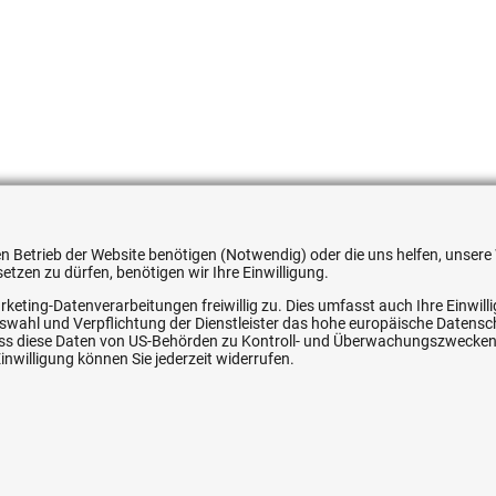
554349
 den Betrieb der Website benötigen (Notwendig) oder die uns helfen, unse
tzen zu dürfen, benötigen wir Ihre Einwilligung.
rketing-Datenverarbeitungen freiwillig zu. Dies umfasst auch Ihre Einwil
Auswahl und Verpflichtung der Dienstleister das hohe europäische Datens
ice
Ihre Hytec-Hydraulik Vorteile
, dass diese Daten von US-Behörden zu Kontroll- und Überwachungszwecke
nwilligung können Sie jederzeit widerrufen.
Schneller Versand, meist am selben Tag
Versandkostenfrei ab 150 EUR (innerhalb DE)
Lieferung auf Rechnung (abhängig vom Wert)
Einmonatiges Rückgaberecht
srecht
Über 30 Jahre Erfahrung