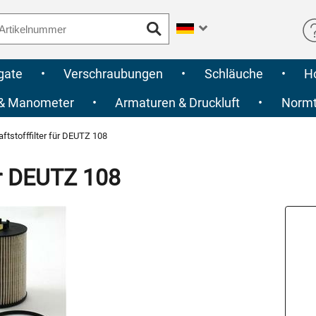
gate
•
Verschraubungen
•
Schläuche
•
H
 & Manometer
•
Armaturen & Druckluft
•
Normte
ftstofffilter für DEUTZ 108
ür DEUTZ 108