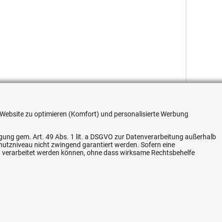
re Website zu optimieren (Komfort) und personalisierte Werbung
ligung gem. Art. 49 Abs. 1 lit. a DSGVO zur Datenverarbeitung außerhalb
chutzniveau nicht zwingend garantiert werden. Sofern eine
Flexible Zahlung
n verarbeitet werden können, ohne dass wirksame Rechtsbehelfe