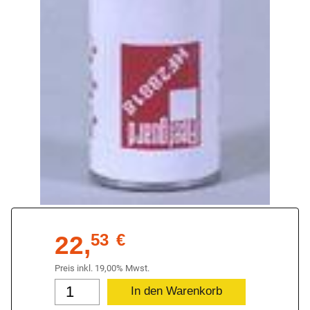
22,
53
€
Preis inkl. 19,00% Mwst.