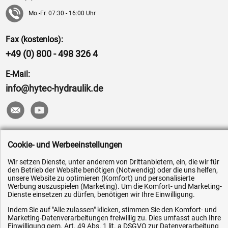
Mo.-Fr. 07:30 - 16:00 Uhr
Fax (kostenlos):
+49 (0) 800 - 498 326 4
E-Mail:
info@hytec-hydraulik.de
Hilfe & Service
Cookie- und Werbeeinstellungen
Wir setzen Dienste, unter anderem von Drittanbietern, ein, die wir für
Versandkosten
den Betrieb der Website benötigen (Notwendig) oder die uns helfen,
Zahlungsarten
unsere Website zu optimieren (Komfort) und personalisierte
Werbung auszuspielen (Marketing). Um die Komfort- und Marketing-
Service
Dienste einsetzen zu dürfen, benötigen wir Ihre Einwilligung.
AGB / Widerrufsrecht
Indem Sie auf "Alle zulassen" klicken, stimmen Sie den Komfort- und
Marketing-Datenverarbeitungen freiwillig zu. Dies umfasst auch Ihre
Datenschutz
Einwilligung gem. Art. 49 Abs. 1 lit. a DSGVO zur Datenverarbeitung