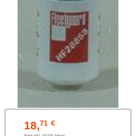
18,
71
€
Preis inkl. 19,00% Mwst.