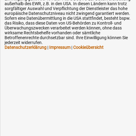
außerhalb des EWR, z.B. in den USA. In diesen Ländern kann trotz
Impressum
sorgfältiger Auswahl und Verpflichtung der Dienstleister das hohe
europäische Datenschutzniveau nicht zwingend garantiert werden.
Karriere
Sofern eine Datenübermittlung in die USA stattfindet, besteht bspw.
OEM-Ersatzteile
das Risiko, dass diese Daten von US-Behörden zu Kontroll- und
Überwachungszwecken verarbeitet werden können, ohne dass
Technik-Hilfe
wirksame Rechtsbehelfe vorhanden oder sämtliche
Betroffenenrechte durchsetzbar sind. Ihre Einwilligung können Sie
Downloads
jederzeit widerrufen.
Datenschutzerklärung
|
Impressum
|
Cookieübersicht
Kontakt
Ihre Hytec-Hydraulik Vorteile
Schneller Versand, meist am selben Tag
Versandkostenfrei ab 150 EUR (innerhalb DE)
Lieferung auf Rechnung (abhängig vom Wert)
Einmonatiges Rückgaberecht
Über 30 Jahre Erfahrung
Kompetente telefonische Beratung