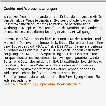
AGB / Widerrufsrecht
Cookie- und Werbeeinstellungen
Datenschutz
Wir setzen Dienste, unter anderem von Drittanbietern, ein, die wir für
Impressum
den Betrieb der Website benötigen (Notwendig) oder die uns helfen,
unsere Website zu optimieren (Komfort) und personalisierte
Karriere
Werbung auszuspielen (Marketing). Um die Komfort- und Marketing-
Dienste einsetzen zu dürfen, benötigen wir Ihre Einwilligung.
OEM-Ersatzteile
Indem Sie auf "Alle zulassen" klicken, stimmen Sie den Komfort- und
Technik-Hilfe
Marketing-Datenverarbeitungen freiwillig zu. Dies umfasst auch Ihre
Einwilligung gem. Art. 49 Abs. 1 lit. a DSGVO zur Datenverarbeitung
Downloads
außerhalb des EWR, z.B. in den USA. In diesen Ländern kann trotz
Kontakt
sorgfältiger Auswahl und Verpflichtung der Dienstleister das hohe
europäische Datenschutzniveau nicht zwingend garantiert werden.
Sofern eine Datenübermittlung in die USA stattfindet, besteht bspw.
das Risiko, dass diese Daten von US-Behörden zu Kontroll- und
Ihre Hytec-Hydraulik Vorteile
Überwachungszwecken verarbeitet werden können, ohne dass
wirksame Rechtsbehelfe vorhanden oder sämtliche
Betroffenenrechte durchsetzbar sind. Ihre Einwilligung können Sie
Schneller Versand, meist am selben Tag
jederzeit widerrufen.
Versandkostenfrei ab 150 EUR (innerhalb DE)
Datenschutzerklärung
|
Impressum
|
Cookieübersicht
Lieferung auf Rechnung (abhängig vom Wert)
Einmonatiges Rückgaberecht
Über 30 Jahre Erfahrung
Kompetente telefonische Beratung