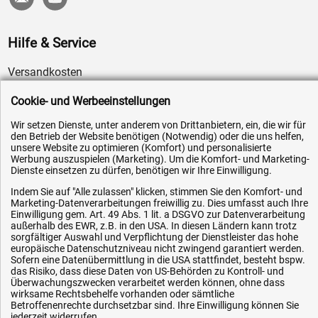
Hilfe & Service
Versandkosten
Zahlungsarten
Cookie- und Werbeeinstellungen
Service
Wir setzen Dienste, unter anderem von Drittanbietern, ein, die wir für
AGB / Widerrufsrecht
den Betrieb der Website benötigen (Notwendig) oder die uns helfen,
unsere Website zu optimieren (Komfort) und personalisierte
Datenschutz
Werbung auszuspielen (Marketing). Um die Komfort- und Marketing-
Dienste einsetzen zu dürfen, benötigen wir Ihre Einwilligung.
Impressum
Indem Sie auf "Alle zulassen" klicken, stimmen Sie den Komfort- und
Karriere
Marketing-Datenverarbeitungen freiwillig zu. Dies umfasst auch Ihre
Einwilligung gem. Art. 49 Abs. 1 lit. a DSGVO zur Datenverarbeitung
OEM-Ersatzteile
außerhalb des EWR, z.B. in den USA. In diesen Ländern kann trotz
Technik-Hilfe
sorgfältiger Auswahl und Verpflichtung der Dienstleister das hohe
europäische Datenschutzniveau nicht zwingend garantiert werden.
Downloads
Sofern eine Datenübermittlung in die USA stattfindet, besteht bspw.
das Risiko, dass diese Daten von US-Behörden zu Kontroll- und
Kontakt
Überwachungszwecken verarbeitet werden können, ohne dass
wirksame Rechtsbehelfe vorhanden oder sämtliche
Betroffenenrechte durchsetzbar sind. Ihre Einwilligung können Sie
jederzeit widerrufen.