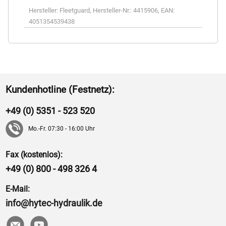
Hersteller:
Fleetguard
,
Hersteller-Nr.:
4415906
,
EAN:
4051354539438
Kundenhotline (Festnetz):
+49 (0) 5351 - 523 520
Mo.-Fr. 07:30 - 16:00 Uhr
Fax (kostenlos):
+49 (0) 800 - 498 326 4
E-Mail:
info@hytec-hydraulik.de