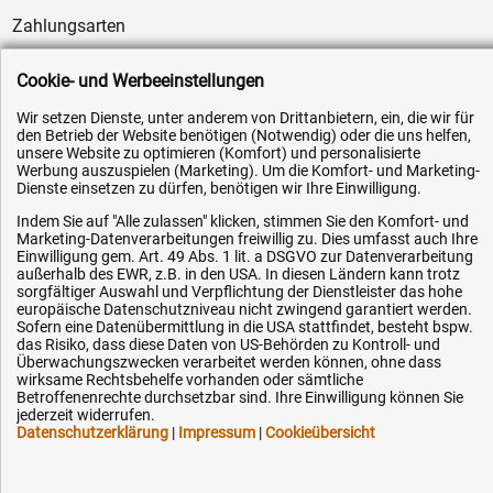
Zahlungsarten
Service
Cookie- und Werbeeinstellungen
AGB / Widerrufsrecht
Wir setzen Dienste, unter anderem von Drittanbietern, ein, die wir für
Datenschutz
den Betrieb der Website benötigen (Notwendig) oder die uns helfen,
Impressum
unsere Website zu optimieren (Komfort) und personalisierte
Werbung auszuspielen (Marketing). Um die Komfort- und Marketing-
Karriere
Dienste einsetzen zu dürfen, benötigen wir Ihre Einwilligung.
OEM-Ersatzteile
Indem Sie auf "Alle zulassen" klicken, stimmen Sie den Komfort- und
Marketing-Datenverarbeitungen freiwillig zu. Dies umfasst auch Ihre
Technik-Hilfe
Einwilligung gem. Art. 49 Abs. 1 lit. a DSGVO zur Datenverarbeitung
außerhalb des EWR, z.B. in den USA. In diesen Ländern kann trotz
Downloads
sorgfältiger Auswahl und Verpflichtung der Dienstleister das hohe
europäische Datenschutzniveau nicht zwingend garantiert werden.
Kontakt
Sofern eine Datenübermittlung in die USA stattfindet, besteht bspw.
das Risiko, dass diese Daten von US-Behörden zu Kontroll- und
Überwachungszwecken verarbeitet werden können, ohne dass
Ihre Hytec-Hydraulik Vorteile
wirksame Rechtsbehelfe vorhanden oder sämtliche
Betroffenenrechte durchsetzbar sind. Ihre Einwilligung können Sie
jederzeit widerrufen.
Schneller Versand, meist am selben Tag
Datenschutzerklärung
|
Impressum
|
Cookieübersicht
Versandkostenfrei ab 150 EUR (innerhalb DE)
Lieferung auf Rechnung (abhängig vom Wert)