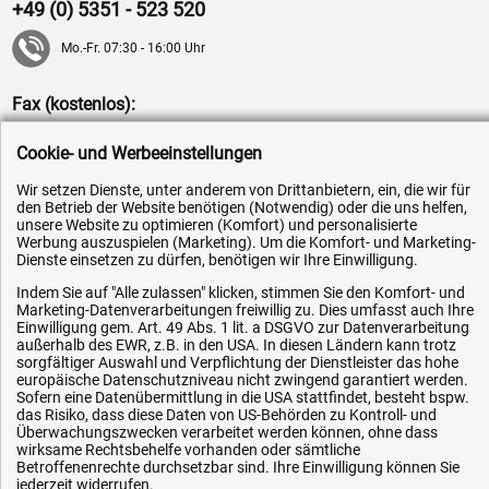
+49 (0) 5351 - 523 520
Mo.-Fr. 07:30 - 16:00 Uhr
Fax (kostenlos):
+49 (0) 800 - 498 326 4
Cookie- und Werbeeinstellungen
E-Mail:
Wir setzen Dienste, unter anderem von Drittanbietern, ein, die wir für
info@hytec-hydraulik.de
den Betrieb der Website benötigen (Notwendig) oder die uns helfen,
unsere Website zu optimieren (Komfort) und personalisierte
Werbung auszuspielen (Marketing). Um die Komfort- und Marketing-
Dienste einsetzen zu dürfen, benötigen wir Ihre Einwilligung.
Indem Sie auf "Alle zulassen" klicken, stimmen Sie den Komfort- und
Marketing-Datenverarbeitungen freiwillig zu. Dies umfasst auch Ihre
Hilfe & Service
Einwilligung gem. Art. 49 Abs. 1 lit. a DSGVO zur Datenverarbeitung
außerhalb des EWR, z.B. in den USA. In diesen Ländern kann trotz
sorgfältiger Auswahl und Verpflichtung der Dienstleister das hohe
Versandkosten
europäische Datenschutzniveau nicht zwingend garantiert werden.
Sofern eine Datenübermittlung in die USA stattfindet, besteht bspw.
Zahlungsarten
das Risiko, dass diese Daten von US-Behörden zu Kontroll- und
Service
Überwachungszwecken verarbeitet werden können, ohne dass
wirksame Rechtsbehelfe vorhanden oder sämtliche
AGB / Widerrufsrecht
Betroffenenrechte durchsetzbar sind. Ihre Einwilligung können Sie
jederzeit widerrufen.