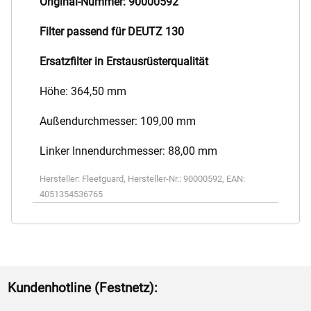
Original-Nummer: 90000592
Filter passend für DEUTZ 130
Ersatzfilter in Erstausrüsterqualität
Höhe: 364,50 mm
Außendurchmesser: 109,00 mm
Linker Innendurchmesser: 88,00 mm
Hersteller:
Fleetguard
,
Hersteller-Nr.:
90000592
,
EAN:
4051354536765
Kundenhotline (Festnetz):