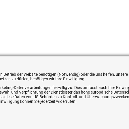
051354607588
 den Betrieb der Website benötigen (Notwendig) oder die uns helfen, unse
tzen zu dürfen, benötigen wir Ihre Einwilligung.
rketing-Datenverarbeitungen freiwillig zu. Dies umfasst auch Ihre Einwil
Auswahl und Verpflichtung der Dienstleister das hohe europäische Datens
, dass diese Daten von US-Behörden zu Kontroll- und Überwachungszwecke
ice
Ihre Hytec-Hydraulik Vorteile
nwilligung können Sie jederzeit widerrufen.
Schneller Versand, meist am selben Tag
Versandkostenfrei ab 150 EUR (innerhalb DE)
Lieferung auf Rechnung (abhängig vom Wert)