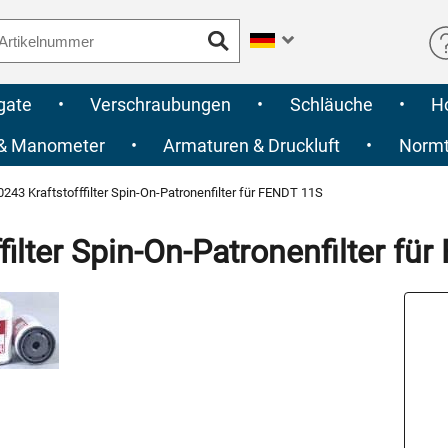
gate
•
Verschraubungen
•
Schläuche
•
H
 & Manometer
•
Armaturen & Druckluft
•
Normte
43 Kraftstofffilter Spin-On-Patronenfilter für FENDT 11S
ilter Spin-On-Patronenfilter fü