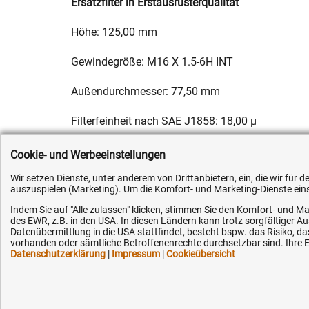
Ersatzfilter in Erstausrüsterqualität
Höhe: 125,00 mm
Gewindegröße: M16 X 1.5-6H INT
Außendurchmesser: 77,50 mm
Filterfeinheit nach SAE J1858: 18,00 µ
Hersteller:
Fleetguard
,
Hersteller-Nr.:
F100001160243
,
EAN:
4
Cookie- und Werbeeinstellungen
Wir setzen Dienste, unter anderem von Drittanbietern, ein, die wir für
auszuspielen (Marketing). Um die Komfort- und Marketing-Dienste einse
Indem Sie auf "Alle zulassen" klicken, stimmen Sie den Komfort- und Ma
des EWR, z.B. in den USA. In diesen Ländern kann trotz sorgfältiger 
Datenübermittlung in die USA stattfindet, besteht bspw. das Risiko
Kundenhotline (Festnetz):
Hilfe & Serv
vorhanden oder sämtliche Betroffenenrechte durchsetzbar sind. Ihre Ei
Datenschutzerklärung
|
Impressum
|
Cookieübersicht
+49 (0) 5351 - 523 520
Versandkosten
Zahlungsarten
Mo.-Fr. 07:30 - 16:00 Uhr