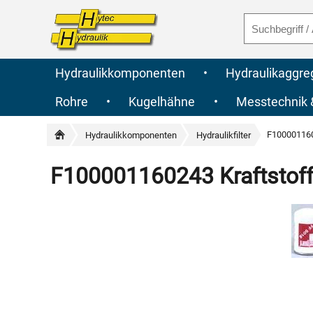
Hydraulikkomponenten
•
Hydraulikaggre
Rohre
•
Kugelhähne
•
Messtechnik
F1000011602
Hydraulikkomponenten
Hydraulikfilter
F100001160243 Kraftstofff