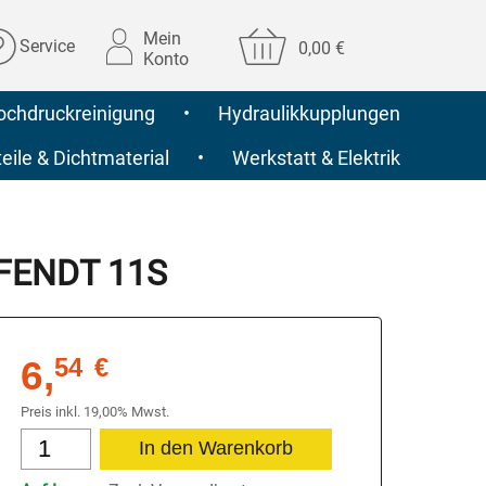
Mein
Service
0,00 €
Konto
ochdruckreinigung
•
Hydraulikkupplungen
ile & Dichtmaterial
•
Werkstatt & Elektrik
r FENDT 11S
6,
54
€
Preis inkl. 19,00% Mwst.