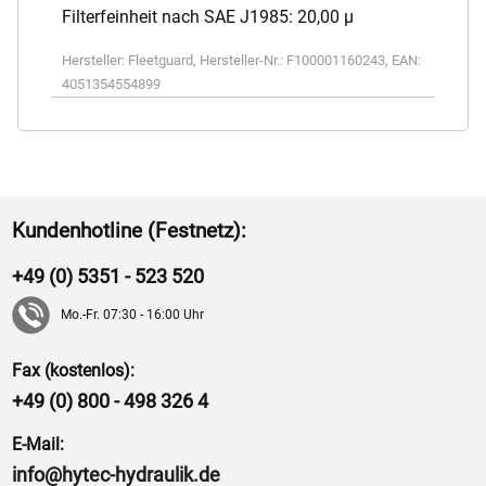
Filterfeinheit nach SAE J1985: 20,00 µ
Hersteller:
Fleetguard
,
Hersteller-Nr.:
F100001160243
,
EAN:
4051354554899
Kundenhotline (Festnetz):
+49 (0) 5351 - 523 520
Mo.-Fr. 07:30 - 16:00 Uhr
Fax (kostenlos):
+49 (0) 800 - 498 326 4
E-Mail:
info@hytec-hydraulik.de