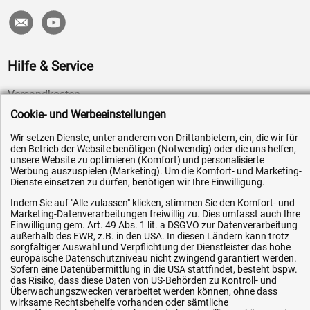
Hilfe & Service
Versandkosten
Cookie- und Werbeeinstellungen
Zahlungsarten
Service
Wir setzen Dienste, unter anderem von Drittanbietern, ein, die wir für
den Betrieb der Website benötigen (Notwendig) oder die uns helfen,
AGB / Widerrufsrecht
unsere Website zu optimieren (Komfort) und personalisierte
Werbung auszuspielen (Marketing). Um die Komfort- und Marketing-
Datenschutz
Dienste einsetzen zu dürfen, benötigen wir Ihre Einwilligung.
Impressum
Indem Sie auf "Alle zulassen" klicken, stimmen Sie den Komfort- und
Marketing-Datenverarbeitungen freiwillig zu. Dies umfasst auch Ihre
Karriere
Einwilligung gem. Art. 49 Abs. 1 lit. a DSGVO zur Datenverarbeitung
OEM-Ersatzteile
außerhalb des EWR, z.B. in den USA. In diesen Ländern kann trotz
sorgfältiger Auswahl und Verpflichtung der Dienstleister das hohe
Technik-Hilfe
europäische Datenschutzniveau nicht zwingend garantiert werden.
Sofern eine Datenübermittlung in die USA stattfindet, besteht bspw.
Downloads
das Risiko, dass diese Daten von US-Behörden zu Kontroll- und
Überwachungszwecken verarbeitet werden können, ohne dass
Kontakt
wirksame Rechtsbehelfe vorhanden oder sämtliche