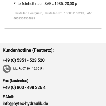
Filterfeinheit nach SAE J1985: 20,00 µ
Hersteller:
Fleetguard
,
Hersteller-Nr.:
F100001160243
,
EAN:
4051354554899
Kundenhotline (Festnetz):
+49 (0) 5351 - 523 520
Mo.-Fr. 07:30 - 16:00 Uhr
Fax (kostenlos):
+49 (0) 800 - 498 326 4
E-Mail:
info@hytec-hydraulik.de