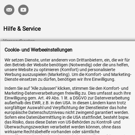
Hilfe & Service
Versandkosten
Cookie- und Werbeeinstellungen
Zahlungsarten
Service
Wir setzen Dienste, unter anderem von Drittanbietern, ein, die wir für
den Betrieb der Website benötigen (Notwendig) oder die uns helfen,
AGB / Widerrufsrecht
unsere Website zu optimieren (Komfort) und personalisierte
Werbung auszuspielen (Marketing). Um die Komfort- und Marketing-
Datenschutz
Dienste einsetzen zu dürfen, benötigen wir Ihre Einwilligung.
Impressum
Indem Sie auf "Alle zulassen" klicken, stimmen Sie den Komfort- und
Marketing-Datenverarbeitungen freiwillig zu. Dies umfasst auch Ihre
Karriere
Einwilligung gem. Art. 49 Abs. 1 lit. a DSGVO zur Datenverarbeitung
OEM-Ersatzteile
außerhalb des EWR, z.B. in den USA. In diesen Ländern kann trotz
sorgfältiger Auswahl und Verpflichtung der Dienstleister das hohe
Technik-Hilfe
europäische Datenschutzniveau nicht zwingend garantiert werden.
Sofern eine Datenübermittlung in die USA stattfindet, besteht bspw.
Downloads
das Risiko, dass diese Daten von US-Behörden zu Kontroll- und
Überwachungszwecken verarbeitet werden können, ohne dass
Kontakt
wirksame Rechtsbehelfe vorhanden oder sämtliche