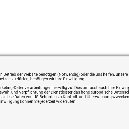
051354539438
 den Betrieb der Website benötigen (Notwendig) oder die uns helfen, unse
tzen zu dürfen, benötigen wir Ihre Einwilligung.
rketing-Datenverarbeitungen freiwillig zu. Dies umfasst auch Ihre Einwil
Auswahl und Verpflichtung der Dienstleister das hohe europäische Datens
, dass diese Daten von US-Behörden zu Kontroll- und Überwachungszwecke
ice
Ihre Hytec-Hydraulik Vorteile
nwilligung können Sie jederzeit widerrufen.
Schneller Versand, meist am selben Tag
Versandkostenfrei ab 150 EUR (innerhalb DE)
Lieferung auf Rechnung (abhängig vom Wert)