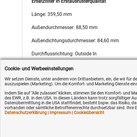
Ersatzfilter in Erstausrüsterqualität
Länge: 359,50 mm
Außendurchmesser: 88,50 mm
Außendichtungsdurchmesser: 84,60 mm
Durchflussrichtung: Outside In
Hersteller:
Fleetguard
,
Hersteller-Nr.:
F117200090020
,
EAN:
4
Cookie- und Werbeeinstellungen
Wir setzen Dienste, unter anderem von Drittanbietern, ein, die wir für
auszuspielen (Marketing). Um die Komfort- und Marketing-Dienste einse
Indem Sie auf "Alle zulassen" klicken, stimmen Sie den Komfort- und Ma
des EWR, z.B. in den USA. In diesen Ländern kann trotz sorgfältiger 
Datenübermittlung in die USA stattfindet, besteht bspw. das Risiko
Kundenhotline (Festnetz):
Hilfe & Serv
vorhanden oder sämtliche Betroffenenrechte durchsetzbar sind. Ihre Ei
Datenschutzerklärung
|
Impressum
|
Cookieübersicht
+49 (0) 5351 - 523 520
Versandkosten
Zahlungsarten
Mo.-Fr. 07:30 - 16:00 Uhr