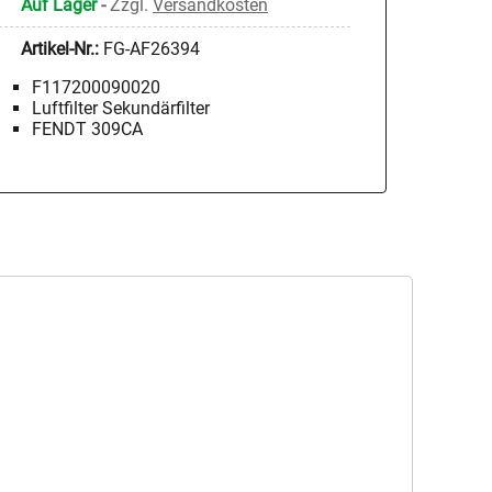
Auf Lager
-
Zzgl.
Versandkosten
Artikel-Nr.:
FG-AF26394
F117200090020
Luftfilter Sekundärfilter
FENDT 309CA