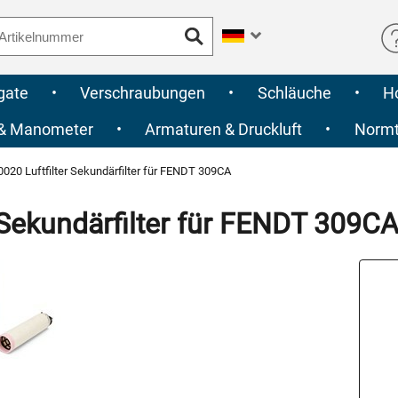
gate
•
Verschraubungen
•
Schläuche
•
H
 & Manometer
•
Armaturen & Druckluft
•
Normte
20 Luftfilter Sekundärfilter für FENDT 309CA
Sekundärfilter für FENDT 309C