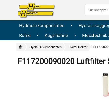
Hydraulikkomponenten
•
Hydraulikaggre
Rohre
•
Kugelhähne
•
Messtechnik
F1172000900
Hydraulikkomponenten
Hydraulikfilter
F117200090020 Luftfilter 