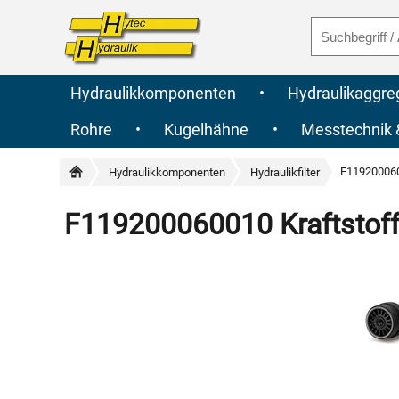
Hydraulikkomponenten
•
Hydraulikaggre
Rohre
•
Kugelhähne
•
Messtechnik
F1192000600
Hydraulikkomponenten
Hydraulikfilter
F119200060010 Kraftstofff