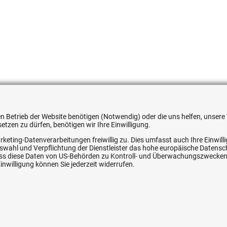
051354554899
 den Betrieb der Website benötigen (Notwendig) oder die uns helfen, unse
tzen zu dürfen, benötigen wir Ihre Einwilligung.
rketing-Datenverarbeitungen freiwillig zu. Dies umfasst auch Ihre Einwil
Auswahl und Verpflichtung der Dienstleister das hohe europäische Datens
ice
Ihre Hytec-Hydraulik Vorteile
, dass diese Daten von US-Behörden zu Kontroll- und Überwachungszwecke
nwilligung können Sie jederzeit widerrufen.
Schneller Versand, meist am selben Tag
Versandkostenfrei ab 150 EUR (innerhalb DE)
Lieferung auf Rechnung (abhängig vom Wert)
Einmonatiges Rückgaberecht
srecht
Über 30 Jahre Erfahrung