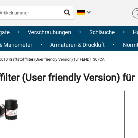
gate
•
Verschraubungen
•
Schläuche
•
H
 & Manometer
•
Armaturen & Druckluft
•
Normte
10 Kraftstofffilter (User friendly Version) für FENDT 307CA
ilter (User friendly Version) f