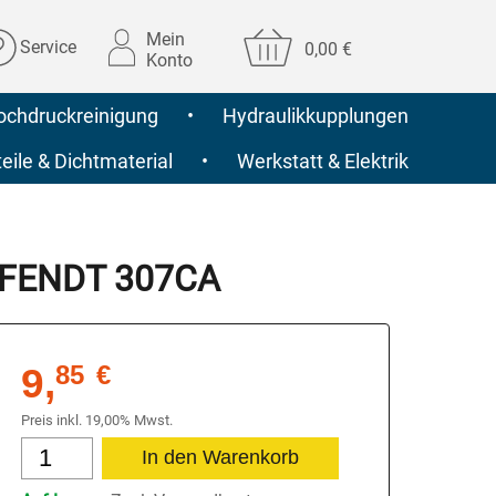
Mein
Service
0,00 €
Konto
ochdruckreinigung
•
Hydraulikkupplungen
ile & Dichtmaterial
•
Werkstatt & Elektrik
ür FENDT 307CA
9,
85
€
Preis inkl. 19,00% Mwst.