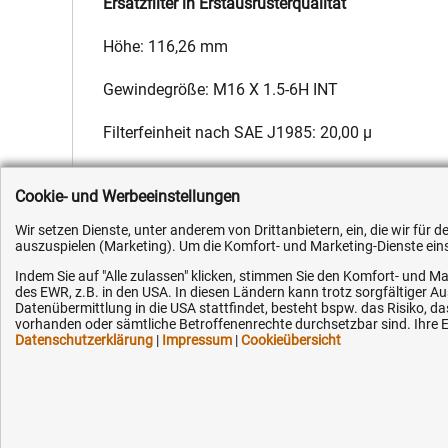
Ersatzfilter in Erstausrüsterqualität
Höhe: 116,26 mm
Gewindegröße: M16 X 1.5-6H INT
Filterfeinheit nach SAE J1985: 20,00 µ
Hersteller:
Fleetguard
,
Hersteller-Nr.:
F119200060010
,
EAN:
4
Cookie- und Werbeeinstellungen
Wir setzen Dienste, unter anderem von Drittanbietern, ein, die wir für
auszuspielen (Marketing). Um die Komfort- und Marketing-Dienste einse
Indem Sie auf "Alle zulassen" klicken, stimmen Sie den Komfort- und Ma
des EWR, z.B. in den USA. In diesen Ländern kann trotz sorgfältiger 
Kundenhotline (Festnetz):
Hilfe & Serv
Datenübermittlung in die USA stattfindet, besteht bspw. das Risiko
vorhanden oder sämtliche Betroffenenrechte durchsetzbar sind. Ihre Ei
Datenschutzerklärung
|
Impressum
|
Cookieübersicht
+49 (0) 5351 - 523 520
Versandkosten
Zahlungsarten
Mo.-Fr. 07:30 - 16:00 Uhr
Service
AGB / Widerruf
Fax (kostenlos):