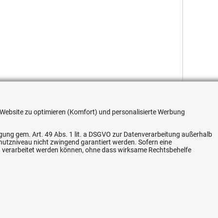
re Website zu optimieren (Komfort) und personalisierte Werbung
ligung gem. Art. 49 Abs. 1 lit. a DSGVO zur Datenverarbeitung außerhalb
chutzniveau nicht zwingend garantiert werden. Sofern eine
Flexible Zahlung
n verarbeitet werden können, ohne dass wirksame Rechtsbehelfe