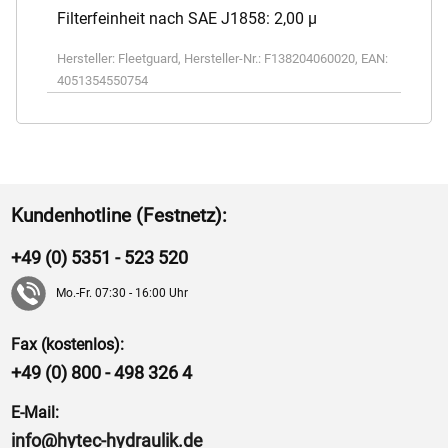
Filterfeinheit nach SAE J1858: 2,00 µ
Hersteller:
Fleetguard
,
Hersteller-Nr.:
F138204060020
,
EAN:
4051354550754
Kundenhotline (Festnetz):
+49 (0) 5351 - 523 520
Mo.-Fr. 07:30 - 16:00 Uhr
Fax (kostenlos):
+49 (0) 800 - 498 326 4
E-Mail:
info@hytec-hydraulik.de