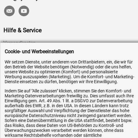
Hilfe & Service
Versandkosten
Cookie- und Werbeeinstellungen
Zahlungsarten
Service
Wir setzen Dienste, unter anderem von Drittanbietern, ein, die wir für
den Betrieb der Website benötigen (Notwendig) oder die uns helfen,
AGB / Widerrufsrecht
unsere Website zu optimieren (Komfort) und personalisierte
Werbung auszuspielen (Marketing). Um die Komfort- und Marketing-
Datenschutz
Dienste einsetzen zu dürfen, benötigen wir Ihre Einwilligung.
Impressum
Indem Sie auf "Alle zulassen" klicken, stimmen Sie den Komfort- und
Marketing-Datenverarbeitungen freiwillig zu. Dies umfasst auch Ihre
Karriere
Einwilligung gem. Art. 49 Abs. 1 lit. a DSGVO zur Datenverarbeitung
OEM-Ersatzteile
außerhalb des EWR, z.B. in den USA. In diesen Ländern kann trotz
sorgfältiger Auswahl und Verpflichtung der Dienstleister das hohe
Technik-Hilfe
europäische Datenschutzniveau nicht zwingend garantiert werden.
Sofern eine Datenübermittlung in die USA stattfindet, besteht bspw.
Downloads
das Risiko, dass diese Daten von US-Behörden zu Kontroll- und
Überwachungszwecken verarbeitet werden können, ohne dass
Kontakt
wirksame Rechtsbehelfe vorhanden oder sämtliche