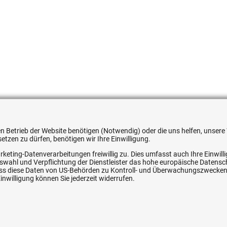
051354550754
 den Betrieb der Website benötigen (Notwendig) oder die uns helfen, unse
tzen zu dürfen, benötigen wir Ihre Einwilligung.
rketing-Datenverarbeitungen freiwillig zu. Dies umfasst auch Ihre Einwil
Auswahl und Verpflichtung der Dienstleister das hohe europäische Datens
, dass diese Daten von US-Behörden zu Kontroll- und Überwachungszwecke
ice
Ihre Hytec-Hydraulik Vorteile
nwilligung können Sie jederzeit widerrufen.
Schneller Versand, meist am selben Tag
Versandkostenfrei ab 150 EUR (innerhalb DE)
Lieferung auf Rechnung (abhängig vom Wert)