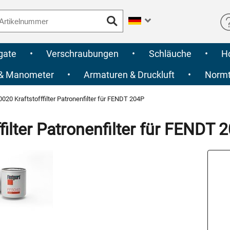
gate
•
Verschraubungen
•
Schläuche
•
H
 & Manometer
•
Armaturen & Druckluft
•
Normte
20 Kraftstofffilter Patronenfilter für FENDT 204P
ilter Patronenfilter für FENDT 