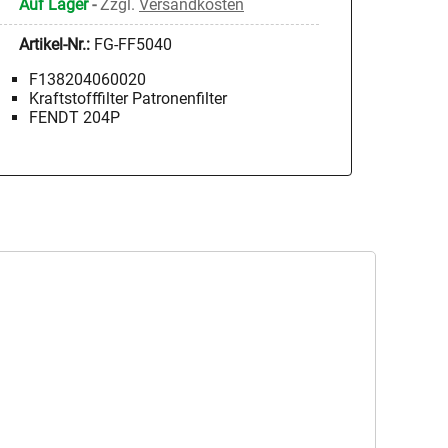
Auf Lager
-
Zzgl.
Versandkosten
Artikel-Nr.:
FG-FF5040
F138204060020
Kraftstofffilter Patronenfilter
FENDT 204P