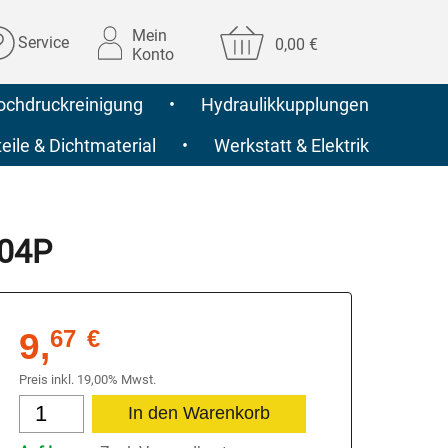
Mein
Service
0,00 €
Konto
ochdruckreinigung
•
Hydraulikkupplungen
ile & Dichtmaterial
•
Werkstatt & Elektrik
204P
9,
67
€
Preis inkl. 19,00% Mwst.