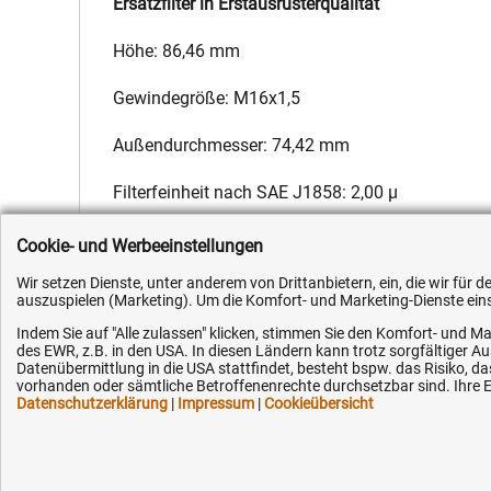
Ersatzfilter in Erstausrüsterqualität
Höhe: 86,46 mm
Gewindegröße: M16x1,5
Außendurchmesser: 74,42 mm
Filterfeinheit nach SAE J1858: 2,00 µ
Hersteller:
Fleetguard
,
Hersteller-Nr.:
F138204060020
,
EAN:
4
Cookie- und Werbeeinstellungen
Wir setzen Dienste, unter anderem von Drittanbietern, ein, die wir für
auszuspielen (Marketing). Um die Komfort- und Marketing-Dienste einse
Indem Sie auf "Alle zulassen" klicken, stimmen Sie den Komfort- und Ma
des EWR, z.B. in den USA. In diesen Ländern kann trotz sorgfältiger 
Datenübermittlung in die USA stattfindet, besteht bspw. das Risiko
Kundenhotline (Festnetz):
Hilfe & Serv
vorhanden oder sämtliche Betroffenenrechte durchsetzbar sind. Ihre Ei
Datenschutzerklärung
|
Impressum
|
Cookieübersicht
+49 (0) 5351 - 523 520
Versandkosten
Zahlungsarten
Mo.-Fr. 07:30 - 16:00 Uhr