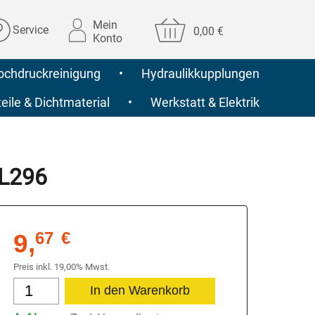
Mein
Service
0,00 €
Konto
ochdruckreinigung
•
Hydraulikkupplungen
ile & Dichtmaterial
•
Werkstatt & Elektrik
FL296
9,
67
€
Preis inkl. 19,00% Mwst.