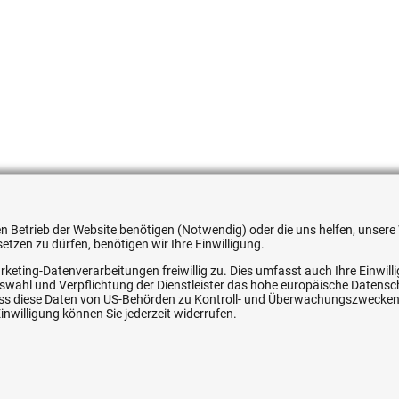
051354550754
 den Betrieb der Website benötigen (Notwendig) oder die uns helfen, unse
tzen zu dürfen, benötigen wir Ihre Einwilligung.
rketing-Datenverarbeitungen freiwillig zu. Dies umfasst auch Ihre Einwil
Auswahl und Verpflichtung der Dienstleister das hohe europäische Datens
, dass diese Daten von US-Behörden zu Kontroll- und Überwachungszwecke
ice
Ihre Hytec-Hydraulik Vorteile
nwilligung können Sie jederzeit widerrufen.
Schneller Versand, meist am selben Tag
Versandkostenfrei ab 150 EUR (innerhalb DE)
Lieferung auf Rechnung (abhängig vom Wert)