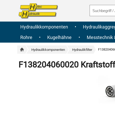
Hydraulikkomponenten
•
Hydraulikaggre
Rohre
•
Kugelhähne
•
Messtechnik
F1382040600
Hydraulikkomponenten
Hydraulikfilter
F138204060020 Kraftstofff