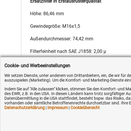
Ersatzfilter in Erstausrüsterqualität
Höhe: 86,46 mm
Gewindegröße: M16x1,5
Außendurchmesser: 74,42 mm
Filterfeinheit nach SAE J1858: 2,00 µ
Hersteller:
Fleetguard
,
Hersteller-Nr.:
F138204060020
,
EAN:
4
Cookie- und Werbeeinstellungen
Wir setzen Dienste, unter anderem von Drittanbietern, ein, die wir für
auszuspielen (Marketing). Um die Komfort- und Marketing-Dienste einse
Indem Sie auf "Alle zulassen" klicken, stimmen Sie den Komfort- und Ma
des EWR, z.B. in den USA. In diesen Ländern kann trotz sorgfältiger 
Datenübermittlung in die USA stattfindet, besteht bspw. das Risiko
Kundenhotline (Festnetz):
Hilfe & Serv
vorhanden oder sämtliche Betroffenenrechte durchsetzbar sind. Ihre Ei
Datenschutzerklärung
|
Impressum
|
Cookieübersicht
+49 (0) 5351 - 523 520
Versandkosten
Zahlungsarten
Mo.-Fr. 07:30 - 16:00 Uhr