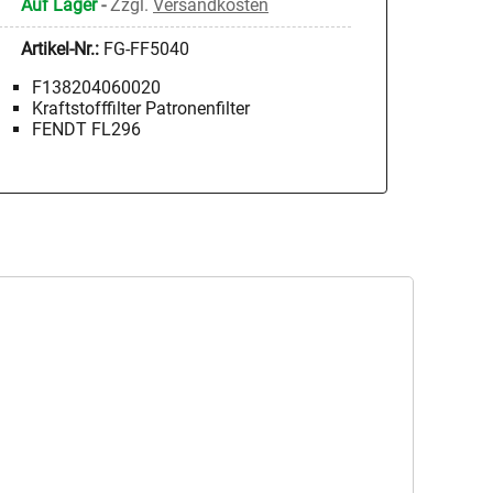
Auf Lager
-
Zzgl.
Versandkosten
Artikel-Nr.:
FG-FF5040
F138204060020
Kraftstofffilter Patronenfilter
FENDT FL296