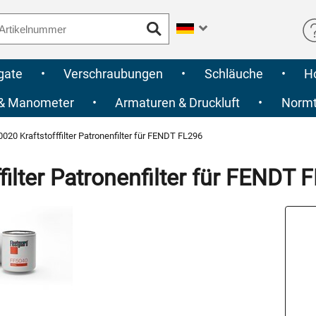
gate
•
Verschraubungen
•
Schläuche
•
H
 & Manometer
•
Armaturen & Druckluft
•
Normte
20 Kraftstofffilter Patronenfilter für FENDT FL296
ilter Patronenfilter für FENDT 