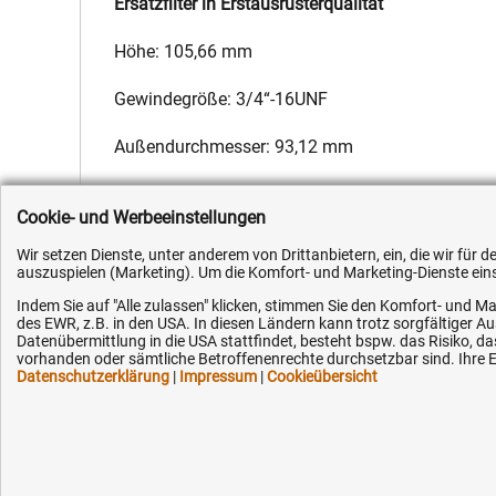
Ersatzfilter in Erstausrüsterqualität
Höhe: 105,66 mm
Gewindegröße: 3/4“-16UNF
Außendurchmesser: 93,12 mm
Hersteller:
Fleetguard
,
Hersteller-Nr.:
F139215310010
,
EAN:
4
Cookie- und Werbeeinstellungen
Wir setzen Dienste, unter anderem von Drittanbietern, ein, die wir für
auszuspielen (Marketing). Um die Komfort- und Marketing-Dienste einse
Indem Sie auf "Alle zulassen" klicken, stimmen Sie den Komfort- und Ma
des EWR, z.B. in den USA. In diesen Ländern kann trotz sorgfältiger 
Kundenhotline (Festnetz):
Hilfe & Serv
Datenübermittlung in die USA stattfindet, besteht bspw. das Risiko
vorhanden oder sämtliche Betroffenenrechte durchsetzbar sind. Ihre Ei
Datenschutzerklärung
|
Impressum
|
Cookieübersicht
+49 (0) 5351 - 523 520
Versandkosten
Zahlungsarten
Mo.-Fr. 07:30 - 16:00 Uhr
Service
AGB / Widerruf
Fax (kostenlos):