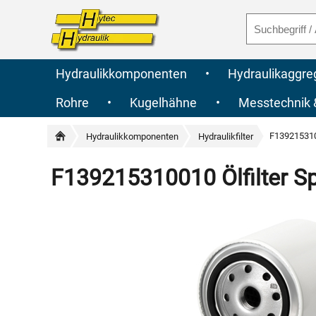
Hydraulikkomponenten
•
Hydraulikaggre
Rohre
•
Kugelhähne
•
Messtechnik
F1392153100
Hydraulikkomponenten
Hydraulikfilter
F139215310010 Ölfilter Sp