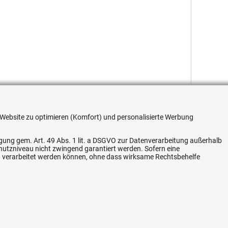
re Website zu optimieren (Komfort) und personalisierte Werbung
ligung gem. Art. 49 Abs. 1 lit. a DSGVO zur Datenverarbeitung außerhalb
chutzniveau nicht zwingend garantiert werden. Sofern eine
Flexible Zahlung
n verarbeitet werden können, ohne dass wirksame Rechtsbehelfe