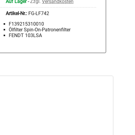
Auf Lager
-
Zzgl.
Versandkosten
Artikel-Nr.:
FG-LF742
F139215310010
Ölfilter Spin-On-Patronenfilter
FENDT 103LSA