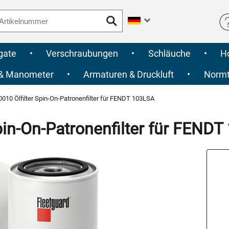
gate
•
Verschraubungen
•
Schläuche
•
H
 & Manometer
•
Armaturen & Druckluft
•
Normte
10 Ölfilter Spin-On-Patronenfilter für FENDT 103LSA
in-On-Patronenfilter für FEND