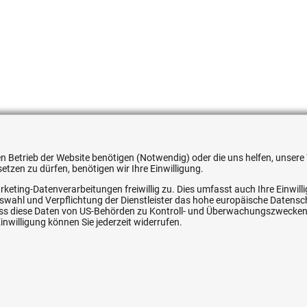
051354608813
 den Betrieb der Website benötigen (Notwendig) oder die uns helfen, unse
tzen zu dürfen, benötigen wir Ihre Einwilligung.
rketing-Datenverarbeitungen freiwillig zu. Dies umfasst auch Ihre Einwil
Auswahl und Verpflichtung der Dienstleister das hohe europäische Datens
ice
Ihre Hytec-Hydraulik Vorteile
, dass diese Daten von US-Behörden zu Kontroll- und Überwachungszwecke
nwilligung können Sie jederzeit widerrufen.
Schneller Versand, meist am selben Tag
Versandkostenfrei ab 150 EUR (innerhalb DE)
Lieferung auf Rechnung (abhängig vom Wert)
Einmonatiges Rückgaberecht
srecht
Über 30 Jahre Erfahrung