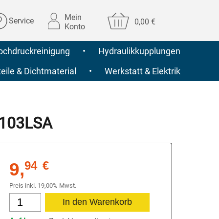
Mein
Service
0,00 €
Konto
ochdruckreinigung
•
Hydraulikkupplungen
ile & Dichtmaterial
•
Werkstatt & Elektrik
T 103LSA
9,
94
€
Preis inkl. 19,00% Mwst.