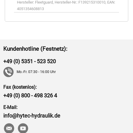
Hersteller:
Fleetguard
,
Hersteller-Nr.:
F139215310010
,
EAN:
4051354608813
Kundenhotline (Festnetz):
+49 (0) 5351 - 523 520
Mo.-Fr. 07:30 - 16:00 Uhr
Fax (kostenlos):
+49 (0) 800 - 498 326 4
E-Mail:
info@hytec-hydraulik.de