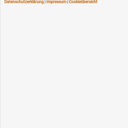
Datenschutzerklärung
|
Impressum
|
Cookieübersicht
Schneller Versand, meist am selben Tag
Versandkostenfrei ab 150 EUR (innerhalb DE)
Lieferung auf Rechnung (abhängig vom Wert)
Einmonatiges Rückgaberecht
Über 30 Jahre Erfahrung
Kompetente telefonische Beratung
Flexible Zahlung