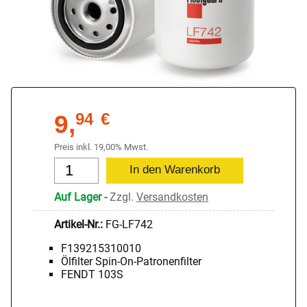
9,
94
€
Preis inkl. 19,00% Mwst.
Auf Lager
-
Zzgl.
Versandkosten
Artikel-Nr.:
FG-LF742
F139215310010
Ölfilter Spin-On-Patronenfilter
FENDT 103S