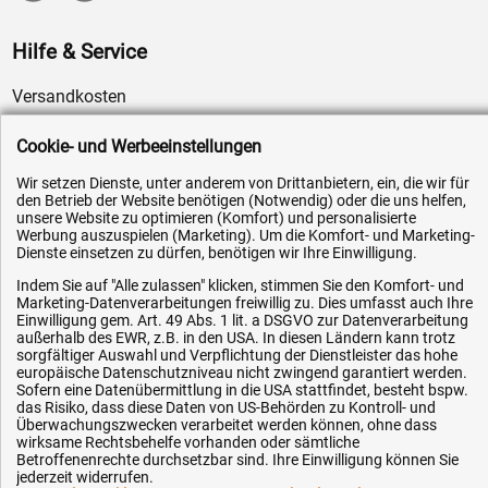
Hilfe & Service
Versandkosten
Zahlungsarten
Cookie- und Werbeeinstellungen
Service
Wir setzen Dienste, unter anderem von Drittanbietern, ein, die wir für
AGB / Widerrufsrecht
den Betrieb der Website benötigen (Notwendig) oder die uns helfen,
unsere Website zu optimieren (Komfort) und personalisierte
Datenschutz
Werbung auszuspielen (Marketing). Um die Komfort- und Marketing-
Dienste einsetzen zu dürfen, benötigen wir Ihre Einwilligung.
Impressum
Karriere
Indem Sie auf "Alle zulassen" klicken, stimmen Sie den Komfort- und
Marketing-Datenverarbeitungen freiwillig zu. Dies umfasst auch Ihre
OEM-Ersatzteile
Einwilligung gem. Art. 49 Abs. 1 lit. a DSGVO zur Datenverarbeitung
außerhalb des EWR, z.B. in den USA. In diesen Ländern kann trotz
Technik-Hilfe
sorgfältiger Auswahl und Verpflichtung der Dienstleister das hohe
europäische Datenschutzniveau nicht zwingend garantiert werden.
Downloads
Sofern eine Datenübermittlung in die USA stattfindet, besteht bspw.
das Risiko, dass diese Daten von US-Behörden zu Kontroll- und
Kontakt
Überwachungszwecken verarbeitet werden können, ohne dass
wirksame Rechtsbehelfe vorhanden oder sämtliche
Betroffenenrechte durchsetzbar sind. Ihre Einwilligung können Sie
Ihre Hytec-Hydraulik Vorteile
jederzeit widerrufen.