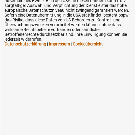
Impressum
außerhalb des EWR, z.B. in den USA. In diesen Ländern kann trotz
sorgfältiger Auswahl und Verpflichtung der Dienstleister das hohe
Karriere
europäische Datenschutzniveau nicht zwingend garantiert werden.
Sofern eine Datenübermittlung in die USA stattfindet, besteht bspw.
OEM-Ersatzteile
das Risiko, dass diese Daten von US-Behörden zu Kontroll- und
Überwachungszwecken verarbeitet werden können, ohne dass
Technik-Hilfe
wirksame Rechtsbehelfe vorhanden oder sämtliche
Betroffenenrechte durchsetzbar sind. Ihre Einwilligung können Sie
Downloads
jederzeit widerrufen.
Kontakt
Datenschutzerklärung
|
Impressum
|
Cookieübersicht
Ihre Hytec-Hydraulik Vorteile
Schneller Versand, meist am selben Tag
Versandkostenfrei ab 150 EUR (innerhalb DE)
Lieferung auf Rechnung (abhängig vom Wert)
Einmonatiges Rückgaberecht
Über 30 Jahre Erfahrung
Kompetente telefonische Beratung