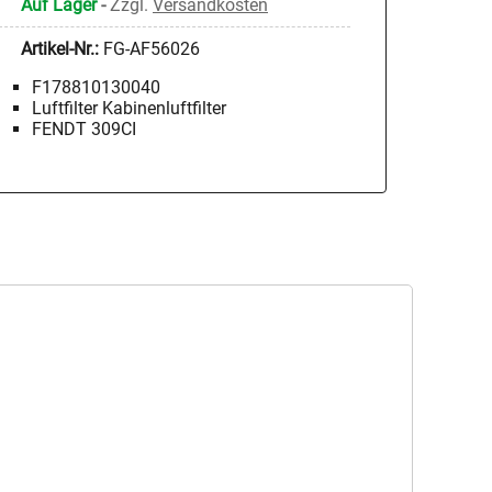
Auf Lager
-
Zzgl.
Versandkosten
Artikel-Nr.:
FG-AF56026
F178810130040
Luftfilter Kabinenluftfilter
FENDT 309CI