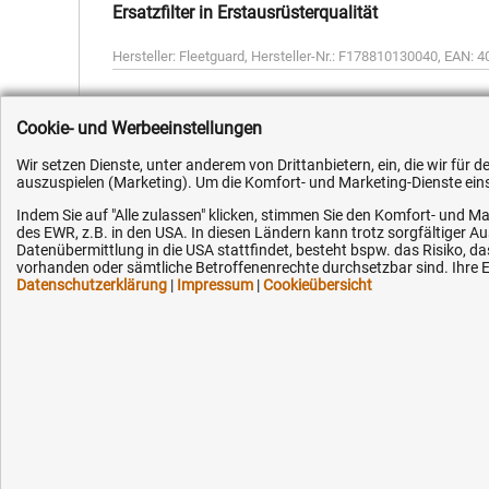
Ersatzfilter in Erstausrüsterqualität
Hersteller:
Fleetguard
,
Hersteller-Nr.:
F178810130040
,
EAN:
4
Cookie- und Werbeeinstellungen
Wir setzen Dienste, unter anderem von Drittanbietern, ein, die wir für
auszuspielen (Marketing). Um die Komfort- und Marketing-Dienste einse
Kundenhotline (Festnetz):
Hilfe & Serv
Indem Sie auf "Alle zulassen" klicken, stimmen Sie den Komfort- und Ma
des EWR, z.B. in den USA. In diesen Ländern kann trotz sorgfältiger 
+49 (0) 5351 - 523 520
Versandkosten
Datenübermittlung in die USA stattfindet, besteht bspw. das Risiko
vorhanden oder sämtliche Betroffenenrechte durchsetzbar sind. Ihre Ei
Zahlungsarten
Datenschutzerklärung
|
Impressum
|
Cookieübersicht
Mo.-Fr. 07:30 - 16:00 Uhr
Service
AGB / Widerruf
Fax (kostenlos):
+49 (0) 800 - 498 326 4
Datenschutz
Impressum
E-Mail:
Karriere
info@hytec-hydraulik.de
OEM-Ersatzteil