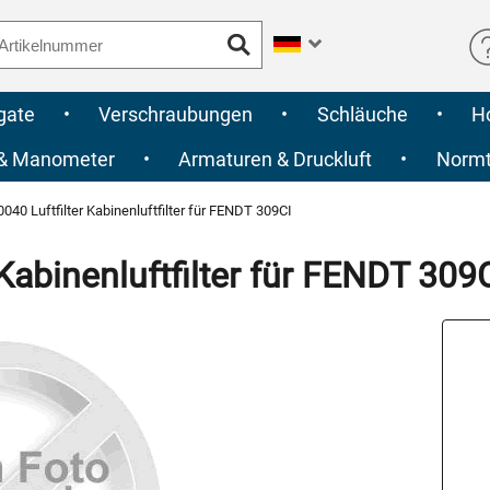
gate
•
Verschraubungen
•
Schläuche
•
H
 & Manometer
•
Armaturen & Druckluft
•
Normte
40 Luftfilter Kabinenluftfilter für FENDT 309CI
Kabinenluftfilter für FENDT 309