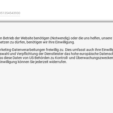
051354543930
 den Betrieb der Website benötigen (Notwendig) oder die uns helfen, unse
tzen zu dürfen, benötigen wir Ihre Einwilligung.
ice
Ihre Hytec-Hydraulik Vorteile
rketing-Datenverarbeitungen freiwillig zu. Dies umfasst auch Ihre Einwil
Auswahl und Verpflichtung der Dienstleister das hohe europäische Datens
Schneller Versand, meist am selben Tag
, dass diese Daten von US-Behörden zu Kontroll- und Überwachungszwecke
nwilligung können Sie jederzeit widerrufen.
Versandkostenfrei ab 150 EUR (innerhalb DE)
Lieferung auf Rechnung (abhängig vom Wert)
Einmonatiges Rückgaberecht
srecht
Über 30 Jahre Erfahrung
Kompetente telefonische Beratung
e