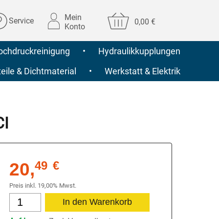
Mein
Service
0,00 €
Konto
ochdruckreinigung
•
Hydraulikkupplungen
ile & Dichtmaterial
•
Werkstatt & Elektrik
CI
20,
49
€
Preis inkl. 19,00% Mwst.