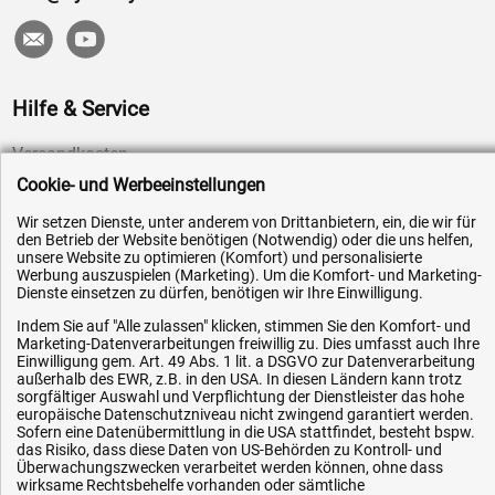
Hilfe & Service
Versandkosten
Cookie- und Werbeeinstellungen
Zahlungsarten
Service
Wir setzen Dienste, unter anderem von Drittanbietern, ein, die wir für
den Betrieb der Website benötigen (Notwendig) oder die uns helfen,
AGB / Widerrufsrecht
unsere Website zu optimieren (Komfort) und personalisierte
Werbung auszuspielen (Marketing). Um die Komfort- und Marketing-
Datenschutz
Dienste einsetzen zu dürfen, benötigen wir Ihre Einwilligung.
Impressum
Indem Sie auf "Alle zulassen" klicken, stimmen Sie den Komfort- und
Marketing-Datenverarbeitungen freiwillig zu. Dies umfasst auch Ihre
Karriere
Einwilligung gem. Art. 49 Abs. 1 lit. a DSGVO zur Datenverarbeitung
OEM-Ersatzteile
außerhalb des EWR, z.B. in den USA. In diesen Ländern kann trotz
sorgfältiger Auswahl und Verpflichtung der Dienstleister das hohe
Technik-Hilfe
europäische Datenschutzniveau nicht zwingend garantiert werden.
Sofern eine Datenübermittlung in die USA stattfindet, besteht bspw.
Downloads
das Risiko, dass diese Daten von US-Behörden zu Kontroll- und
Überwachungszwecken verarbeitet werden können, ohne dass
Kontakt
wirksame Rechtsbehelfe vorhanden oder sämtliche