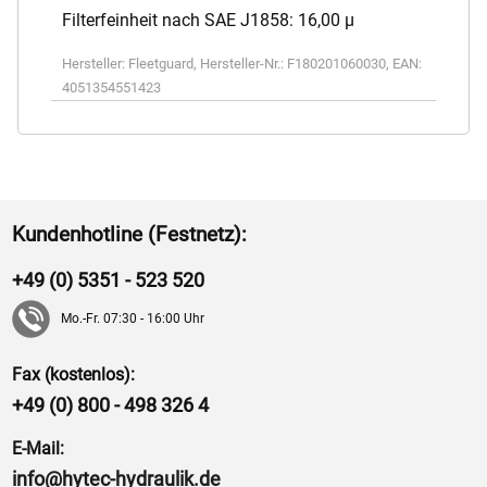
Filterfeinheit nach SAE J1858: 16,00 µ
Hersteller:
Fleetguard
,
Hersteller-Nr.:
F180201060030
,
EAN:
4051354551423
Kundenhotline (Festnetz):
+49 (0) 5351 - 523 520
Mo.-Fr. 07:30 - 16:00 Uhr
Fax (kostenlos):
+49 (0) 800 - 498 326 4
E-Mail:
info@hytec-hydraulik.de