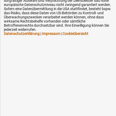
sorgfältiger Auswahl und Verpflichtung der Dienstleister das hohe
Karriere
europäische Datenschutzniveau nicht zwingend garantiert werden.
OEM-Ersatzteile
Sofern eine Datenübermittlung in die USA stattfindet, besteht bspw.
das Risiko, dass diese Daten von US-Behörden zu Kontroll- und
Technik-Hilfe
Überwachungszwecken verarbeitet werden können, ohne dass
wirksame Rechtsbehelfe vorhanden oder sämtliche
Downloads
Betroffenenrechte durchsetzbar sind. Ihre Einwilligung können Sie
jederzeit widerrufen.
Kontakt
Datenschutzerklärung
|
Impressum
|
Cookieübersicht
Ihre Hytec-Hydraulik Vorteile
Schneller Versand, meist am selben Tag
Versandkostenfrei ab 150 EUR (innerhalb DE)
Lieferung auf Rechnung (abhängig vom Wert)
Einmonatiges Rückgaberecht
Über 30 Jahre Erfahrung
Kompetente telefonische Beratung