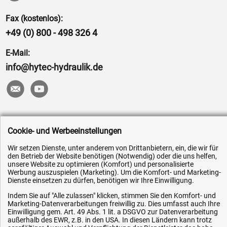
Fax (kostenlos):
+49 (0) 800 - 498 326 4
E-Mail:
info@hytec-hydraulik.de
Hilfe & Service
Cookie- und Werbeeinstellungen
Versandkosten
Wir setzen Dienste, unter anderem von Drittanbietern, ein, die wir für
Zahlungsarten
den Betrieb der Website benötigen (Notwendig) oder die uns helfen,
unsere Website zu optimieren (Komfort) und personalisierte
Service
Werbung auszuspielen (Marketing). Um die Komfort- und Marketing-
Dienste einsetzen zu dürfen, benötigen wir Ihre Einwilligung.
AGB / Widerrufsrecht
Indem Sie auf "Alle zulassen" klicken, stimmen Sie den Komfort- und
Datenschutz
Marketing-Datenverarbeitungen freiwillig zu. Dies umfasst auch Ihre
Einwilligung gem. Art. 49 Abs. 1 lit. a DSGVO zur Datenverarbeitung
Impressum
außerhalb des EWR, z.B. in den USA. In diesen Ländern kann trotz