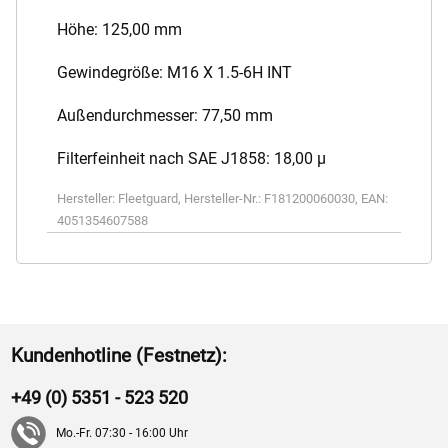
Höhe: 125,00 mm
Gewindegröße: M16 X 1.5-6H INT
Außendurchmesser: 77,50 mm
Filterfeinheit nach SAE J1858: 18,00 µ
Hersteller:
Fleetguard
,
Hersteller-Nr.:
F181200060030
,
EAN:
4051354607588
Kundenhotline (Festnetz):
+49 (0) 5351 - 523 520
Mo.-Fr. 07:30 - 16:00 Uhr