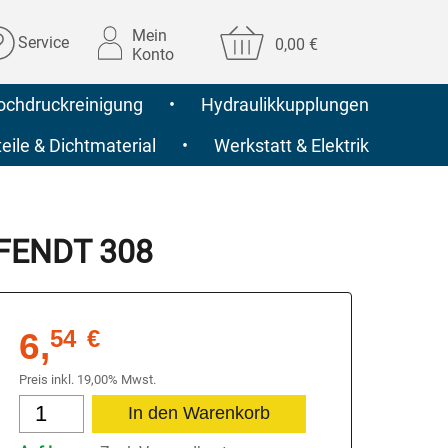
Mein
Service
0,00 €
Konto
ochdruckreinigung
•
Hydraulikkupplungen
ile & Dichtmaterial
•
Werkstatt & Elektrik
r FENDT 308
6,
54
€
Preis inkl. 19,00% Mwst.