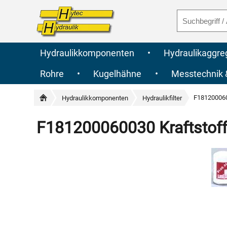
Hydraulikkomponenten
•
Hydraulikaggre
Rohre
•
Kugelhähne
•
Messtechnik
F1812000600
Hydraulikkomponenten
Hydraulikfilter
F181200060030 Kraftstofff