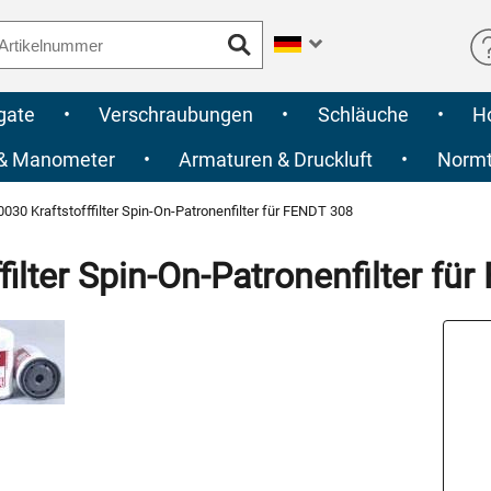
gate
•
Verschraubungen
•
Schläuche
•
H
 & Manometer
•
Armaturen & Druckluft
•
Normte
30 Kraftstofffilter Spin-On-Patronenfilter für FENDT 308
ilter Spin-On-Patronenfilter fü