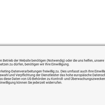
051354607588
 den Betrieb der Website benötigen (Notwendig) oder die uns helfen, unse
tzen zu dürfen, benötigen wir Ihre Einwilligung.
rketing-Datenverarbeitungen freiwillig zu. Dies umfasst auch Ihre Einwil
Auswahl und Verpflichtung der Dienstleister das hohe europäische Datens
, dass diese Daten von US-Behörden zu Kontroll- und Überwachungszwecke
ice
Ihre Hytec-Hydraulik Vorteile
nwilligung können Sie jederzeit widerrufen.
Schneller Versand, meist am selben Tag
Versandkostenfrei ab 150 EUR (innerhalb DE)
Lieferung auf Rechnung (abhängig vom Wert)