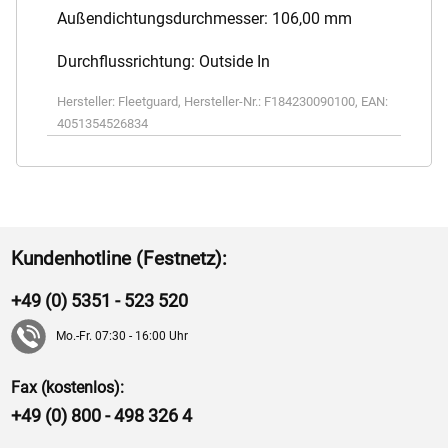
Außendichtungsdurchmesser: 106,00 mm
Durchflussrichtung: Outside In
Hersteller:
Fleetguard
,
Hersteller-Nr.:
F184230090100
,
EAN:
4051354526834
Kundenhotline (Festnetz):
+49 (0) 5351 - 523 520
Mo.-Fr. 07:30 - 16:00 Uhr
Fax (kostenlos):
+49 (0) 800 - 498 326 4