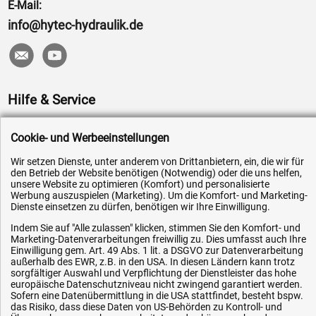
E-Mail:
info@hytec-hydraulik.de
Hilfe & Service
Versandkosten
Cookie- und Werbeeinstellungen
Zahlungsarten
Wir setzen Dienste, unter anderem von Drittanbietern, ein, die wir für
Service
den Betrieb der Website benötigen (Notwendig) oder die uns helfen,
unsere Website zu optimieren (Komfort) und personalisierte
AGB / Widerrufsrecht
Werbung auszuspielen (Marketing). Um die Komfort- und Marketing-
Dienste einsetzen zu dürfen, benötigen wir Ihre Einwilligung.
Datenschutz
Indem Sie auf "Alle zulassen" klicken, stimmen Sie den Komfort- und
Impressum
Marketing-Datenverarbeitungen freiwillig zu. Dies umfasst auch Ihre
Einwilligung gem. Art. 49 Abs. 1 lit. a DSGVO zur Datenverarbeitung
Karriere
außerhalb des EWR, z.B. in den USA. In diesen Ländern kann trotz
OEM-Ersatzteile
sorgfältiger Auswahl und Verpflichtung der Dienstleister das hohe
europäische Datenschutzniveau nicht zwingend garantiert werden.
Technik-Hilfe
Sofern eine Datenübermittlung in die USA stattfindet, besteht bspw.
das Risiko, dass diese Daten von US-Behörden zu Kontroll- und
Downloads