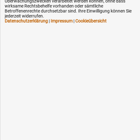
Überwachungszwecken verarbeitet werden können, ohne dass
wirksame Rechtsbehelfe vorhanden oder sämtliche
Kontakt
Betroffenenrechte durchsetzbar sind. Ihre Einwilligung können Sie
jederzeit widerrufen.
Datenschutzerklärung
|
Impressum
|
Cookieübersicht
Ihre Hytec-Hydraulik Vorteile
Schneller Versand, meist am selben Tag
Versandkostenfrei ab 150 EUR (innerhalb DE)
Lieferung auf Rechnung (abhängig vom Wert)
Einmonatiges Rückgaberecht
Über 30 Jahre Erfahrung
Kompetente telefonische Beratung
Flexible Zahlung