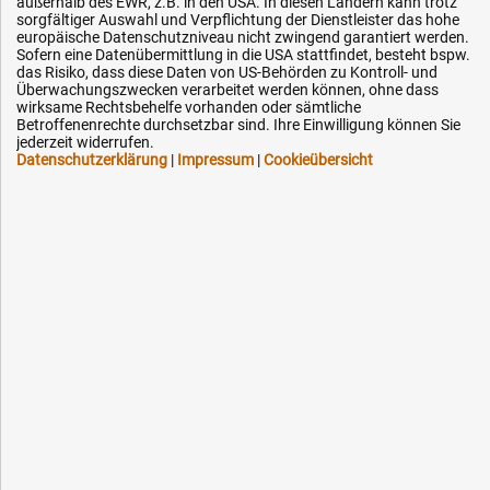
Impressum
außerhalb des EWR, z.B. in den USA. In diesen Ländern kann trotz
sorgfältiger Auswahl und Verpflichtung der Dienstleister das hohe
Karriere
europäische Datenschutzniveau nicht zwingend garantiert werden.
Sofern eine Datenübermittlung in die USA stattfindet, besteht bspw.
OEM-Ersatzteile
das Risiko, dass diese Daten von US-Behörden zu Kontroll- und
Überwachungszwecken verarbeitet werden können, ohne dass
Technik-Hilfe
wirksame Rechtsbehelfe vorhanden oder sämtliche
Betroffenenrechte durchsetzbar sind. Ihre Einwilligung können Sie
Downloads
jederzeit widerrufen.
Kontakt
Datenschutzerklärung
|
Impressum
|
Cookieübersicht
Ihre Hytec-Hydraulik Vorteile
Schneller Versand, meist am selben Tag
Versandkostenfrei ab 150 EUR (innerhalb DE)
Lieferung auf Rechnung (abhängig vom Wert)
Einmonatiges Rückgaberecht
Über 30 Jahre Erfahrung
Kompetente telefonische Beratung