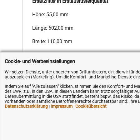
Ersatzfilter in Erstausrüsterqualität
Höhe: 55,00 mm
Länge: 602,00 mm
Breite: 110,00 mm
Hersteller:
Fleetguard
,
Hersteller-Nr.:
F198810140010
,
EAN:
4
Cookie- und Werbeeinstellungen
Wir setzen Dienste, unter anderem von Drittanbietern, ein, die wir für
auszuspielen (Marketing). Um die Komfort- und Marketing-Dienste einse
Indem Sie auf "Alle zulassen" klicken, stimmen Sie den Komfort- und Ma
des EWR, z.B. in den USA. In diesen Ländern kann trotz sorgfältiger 
Kundenhotline (Festnetz):
Hilfe & Serv
Datenübermittlung in die USA stattfindet, besteht bspw. das Risiko
vorhanden oder sämtliche Betroffenenrechte durchsetzbar sind. Ihre Ei
Datenschutzerklärung
|
Impressum
|
Cookieübersicht
+49 (0) 5351 - 523 520
Versandkosten
Zahlungsarten
Mo.-Fr. 07:30 - 16:00 Uhr
Service
AGB / Widerruf
Fax (kostenlos):