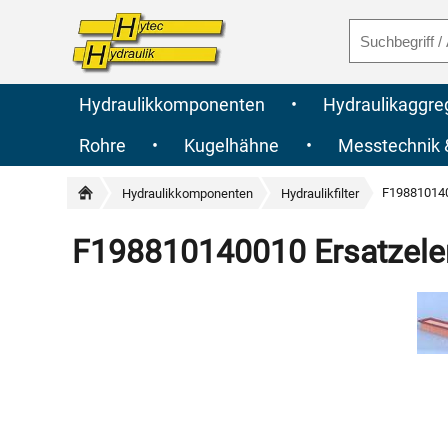
Hydraulikkomponenten
•
Hydraulikaggre
Rohre
•
Kugelhähne
•
Messtechnik
F198810140
Hydraulikkomponenten
Hydraulikfilter
F198810140010 Ersatzelem