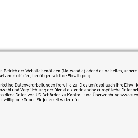
051354607564
 den Betrieb der Website benötigen (Notwendig) oder die uns helfen, unse
tzen zu dürfen, benötigen wir Ihre Einwilligung.
rketing-Datenverarbeitungen freiwillig zu. Dies umfasst auch Ihre Einwil
Auswahl und Verpflichtung der Dienstleister das hohe europäische Datens
ice
Ihre Hytec-Hydraulik Vorteile
, dass diese Daten von US-Behörden zu Kontroll- und Überwachungszwecke
nwilligung können Sie jederzeit widerrufen.
Schneller Versand, meist am selben Tag
Versandkostenfrei ab 150 EUR (innerhalb DE)
Lieferung auf Rechnung (abhängig vom Wert)
Einmonatiges Rückgaberecht
srecht
Über 30 Jahre Erfahrung