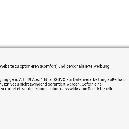
re Website zu optimieren (Komfort) und personalisierte Werbung
ligung gem. Art. 49 Abs. 1 lit. a DSGVO zur Datenverarbeitung außerhalb
chutzniveau nicht zwingend garantiert werden. Sofern eine
Flexible Zahlung
n verarbeitet werden können, ohne dass wirksame Rechtsbehelfe