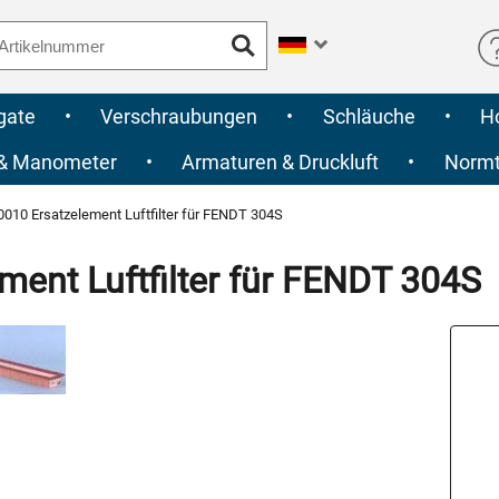
gate
•
Verschraubungen
•
Schläuche
•
H
 & Manometer
•
Armaturen & Druckluft
•
Normte
010 Ersatzelement Luftfilter für FENDT 304S
ent Luftfilter für FENDT 304S