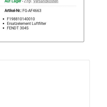
Auf Lager
-
Zzgl.
Versandkosten
Artikel-Nr.:
FG-AF4663
F198810140010
Ersatzelement Luftfilter
FENDT 304S