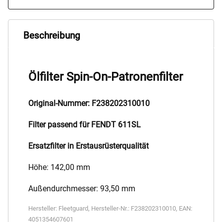
Beschreibung
Ölfilter Spin-On-Patronenfilter
Original-Nummer: F238202310010
Filter passend für FENDT 611SL
Ersatzfilter in Erstausrüsterqualität
Höhe: 142,00 mm
Außendurchmesser: 93,50 mm
Hersteller:
Fleetguard
,
Hersteller-Nr.:
F238202310010
,
EAN:
4051354607601