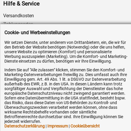
Hilfe & Service
Versandkosten
Zahlungsarten
Cookie- und Werbeeinstellungen
Service
AGB / Widerrufsrecht
Wir setzen Dienste, unter anderem von Drittanbietern, ein, die wir für
den Betrieb der Website benötigen (Notwendig) oder die uns helfen,
Datenschutz
unsere Website zu optimieren (Komfort) und personalisierte
Werbung auszuspielen (Marketing). Um die Komfort- und Marketing-
Impressum
Dienste einsetzen zu dürfen, benötigen wir Ihre Einwilligung.
Karriere
Indem Sie auf "Alle zulassen" klicken, stimmen Sie den Komfort- und
Marketing-Datenverarbeitungen freiwillig zu. Dies umfasst auch Ihre
OEM-Ersatzteile
Einwilligung gem. Art. 49 Abs. 1 lit. a DSGVO zur Datenverarbeitung
Technik-Hilfe
außerhalb des EWR, z.B. in den USA. In diesen Ländern kann trotz
sorgfältiger Auswahl und Verpflichtung der Dienstleister das hohe
Downloads
europäische Datenschutzniveau nicht zwingend garantiert werden.
Sofern eine Datenübermittlung in die USA stattfindet, besteht bspw.
Kontakt
das Risiko, dass diese Daten von US-Behörden zu Kontroll- und
Überwachungszwecken verarbeitet werden können, ohne dass
wirksame Rechtsbehelfe vorhanden oder sämtliche
Betroffenenrechte durchsetzbar sind. Ihre Einwilligung können Sie
Ihre Hytec-Hydraulik Vorteile
jederzeit widerrufen.
Datenschutzerklärung
|
Impressum
|
Cookieübersicht