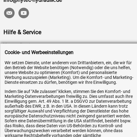
Hilfe & Service
Versandkosten
Cookie- und Werbeeinstellungen
Zahlungsarten
Service
Wir setzen Dienste, unter anderem von Drittanbietern, ein, die wir für
den Betrieb der Website benötigen (Notwendig) oder die uns helfen,
AGB / Widerrufsrecht
unsere Website zu optimieren (Komfort) und personalisierte
Werbung auszuspielen (Marketing). Um die Komfort- und Marketing-
Datenschutz
Dienste einsetzen zu dürfen, benötigen wir Ihre Einwilligung.
Impressum
Indem Sie auf "Alle zulassen" klicken, stimmen Sie den Komfort- und
Marketing-Datenverarbeitungen freiwillig zu. Dies umfasst auch Ihre
Karriere
Einwilligung gem. Art. 49 Abs. 1 lit. a DSGVO zur Datenverarbeitung
außerhalb des EWR, z.B. in den USA. In diesen Ländern kann trotz
OEM-Ersatzteile
sorgfältiger Auswahl und Verpflichtung der Dienstleister das hohe
Technik-Hilfe
europäische Datenschutzniveau nicht zwingend garantiert werden.
Sofern eine Datenübermittlung in die USA stattfindet, besteht bspw.
Downloads
das Risiko, dass diese Daten von US-Behörden zu Kontroll- und
Überwachungszwecken verarbeitet werden können, ohne dass
Kontakt
wirksame Rechtsbehelfe vorhanden oder sämtliche