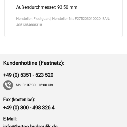
Außendurchmesser: 93,50 mm
Hersteller:
Fleetguard
,
Hersteller-Nr.:
F275203010020
,
EAN:
4051354608318
Kundenhotline (Festnetz):
+49 (0) 5351 - 523 520
Mo.-Fr. 07:30 - 16:00 Uhr
Fax (kostenlos):
+49 (0) 800 - 498 326 4
E-Mail:
info@hytec-hydraulik.de