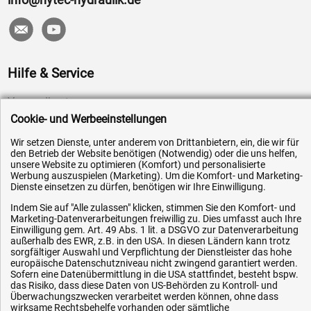
Hilfe & Service
Versandkosten
Cookie- und Werbeeinstellungen
Zahlungsarten
Service
Wir setzen Dienste, unter anderem von Drittanbietern, ein, die wir für
den Betrieb der Website benötigen (Notwendig) oder die uns helfen,
AGB / Widerrufsrecht
unsere Website zu optimieren (Komfort) und personalisierte
Werbung auszuspielen (Marketing). Um die Komfort- und Marketing-
Datenschutz
Dienste einsetzen zu dürfen, benötigen wir Ihre Einwilligung.
Impressum
Indem Sie auf "Alle zulassen" klicken, stimmen Sie den Komfort- und
Marketing-Datenverarbeitungen freiwillig zu. Dies umfasst auch Ihre
Karriere
Einwilligung gem. Art. 49 Abs. 1 lit. a DSGVO zur Datenverarbeitung
außerhalb des EWR, z.B. in den USA. In diesen Ländern kann trotz
OEM-Ersatzteile
sorgfältiger Auswahl und Verpflichtung der Dienstleister das hohe
Technik-Hilfe
europäische Datenschutzniveau nicht zwingend garantiert werden.
Sofern eine Datenübermittlung in die USA stattfindet, besteht bspw.
Downloads
das Risiko, dass diese Daten von US-Behörden zu Kontroll- und
Überwachungszwecken verarbeitet werden können, ohne dass
Kontakt
wirksame Rechtsbehelfe vorhanden oder sämtliche