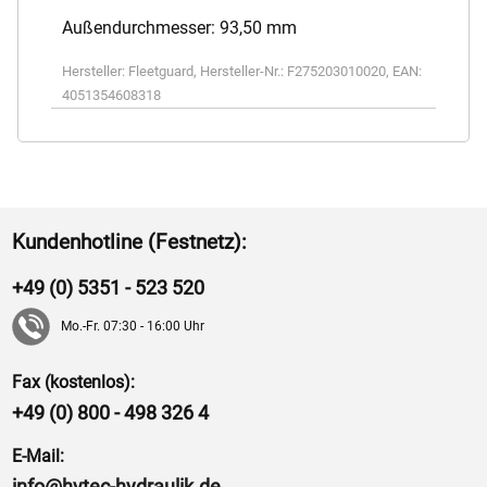
Außendurchmesser: 93,50 mm
Hersteller:
Fleetguard
,
Hersteller-Nr.:
F275203010020
,
EAN:
4051354608318
Kundenhotline (Festnetz):
+49 (0) 5351 - 523 520
Mo.-Fr. 07:30 - 16:00 Uhr
Fax (kostenlos):
+49 (0) 800 - 498 326 4
E-Mail:
info@hytec-hydraulik.de