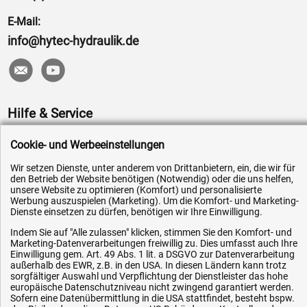
E-Mail:
info@hytec-hydraulik.de
Hilfe & Service
Versandkosten
Cookie- und Werbeeinstellungen
Zahlungsarten
Wir setzen Dienste, unter anderem von Drittanbietern, ein, die wir für
den Betrieb der Website benötigen (Notwendig) oder die uns helfen,
Service
unsere Website zu optimieren (Komfort) und personalisierte
AGB / Widerrufsrecht
Werbung auszuspielen (Marketing). Um die Komfort- und Marketing-
Dienste einsetzen zu dürfen, benötigen wir Ihre Einwilligung.
Datenschutz
Indem Sie auf "Alle zulassen" klicken, stimmen Sie den Komfort- und
Impressum
Marketing-Datenverarbeitungen freiwillig zu. Dies umfasst auch Ihre
Einwilligung gem. Art. 49 Abs. 1 lit. a DSGVO zur Datenverarbeitung
Karriere
außerhalb des EWR, z.B. in den USA. In diesen Ländern kann trotz
sorgfältiger Auswahl und Verpflichtung der Dienstleister das hohe
OEM-Ersatzteile
europäische Datenschutzniveau nicht zwingend garantiert werden.
Sofern eine Datenübermittlung in die USA stattfindet, besteht bspw.
Technik-Hilfe