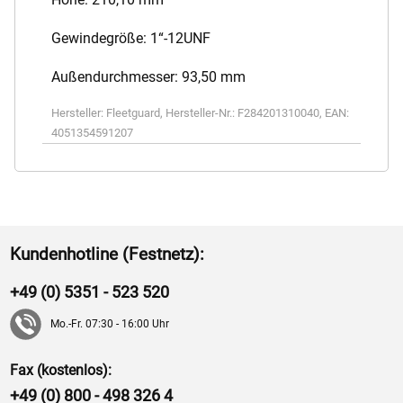
Gewindegröße: 1“-12UNF
Außendurchmesser: 93,50 mm
Hersteller:
Fleetguard
,
Hersteller-Nr.:
F284201310040
,
EAN:
4051354591207
Kundenhotline (Festnetz):
+49 (0) 5351 - 523 520
Mo.-Fr. 07:30 - 16:00 Uhr
Fax (kostenlos):
+49 (0) 800 - 498 326 4