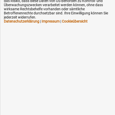
das Risiko, dass diese Daten von US-Behörden zu Kontroll- und
Downloads
Überwachungszwecken verarbeitet werden können, ohne dass
wirksame Rechtsbehelfe vorhanden oder sämtliche
Kontakt
Betroffenenrechte durchsetzbar sind. Ihre Einwilligung können Sie
jederzeit widerrufen.
Datenschutzerklärung
|
Impressum
|
Cookieübersicht
Ihre Hytec-Hydraulik Vorteile
Schneller Versand, meist am selben Tag
Versandkostenfrei ab 150 EUR (innerhalb DE)
Lieferung auf Rechnung (abhängig vom Wert)
Einmonatiges Rückgaberecht
Über 30 Jahre Erfahrung
Kompetente telefonische Beratung