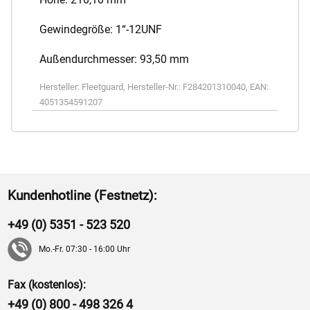
Gewindegröße: 1“-12UNF
Außendurchmesser: 93,50 mm
Hersteller:
Fleetguard
,
Hersteller-Nr.:
F284201310040
,
EAN:
4051354591207
Kundenhotline (Festnetz):
+49 (0) 5351 - 523 520
Mo.-Fr. 07:30 - 16:00 Uhr
Fax (kostenlos):
+49 (0) 800 - 498 326 4