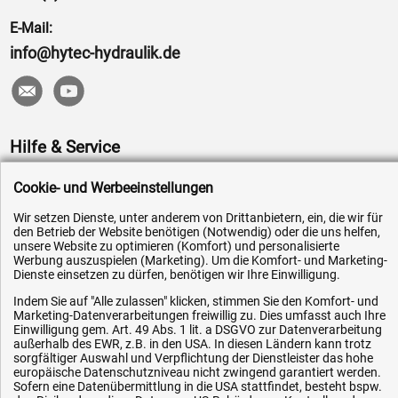
E-Mail:
info@hytec-hydraulik.de
Hilfe & Service
Versandkosten
Cookie- und Werbeeinstellungen
Zahlungsarten
Wir setzen Dienste, unter anderem von Drittanbietern, ein, die wir für
den Betrieb der Website benötigen (Notwendig) oder die uns helfen,
Service
unsere Website zu optimieren (Komfort) und personalisierte
AGB / Widerrufsrecht
Werbung auszuspielen (Marketing). Um die Komfort- und Marketing-
Dienste einsetzen zu dürfen, benötigen wir Ihre Einwilligung.
Datenschutz
Indem Sie auf "Alle zulassen" klicken, stimmen Sie den Komfort- und
Impressum
Marketing-Datenverarbeitungen freiwillig zu. Dies umfasst auch Ihre
Einwilligung gem. Art. 49 Abs. 1 lit. a DSGVO zur Datenverarbeitung
Karriere
außerhalb des EWR, z.B. in den USA. In diesen Ländern kann trotz
sorgfältiger Auswahl und Verpflichtung der Dienstleister das hohe
OEM-Ersatzteile
europäische Datenschutzniveau nicht zwingend garantiert werden.
Sofern eine Datenübermittlung in die USA stattfindet, besteht bspw.
Technik-Hilfe