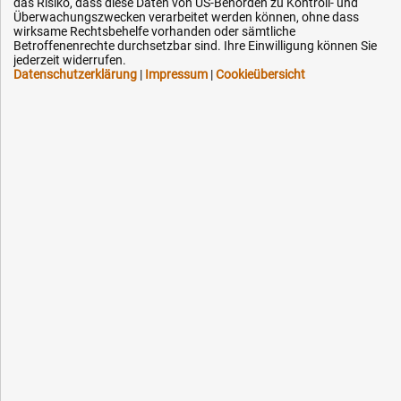
das Risiko, dass diese Daten von US-Behörden zu Kontroll- und
Downloads
Überwachungszwecken verarbeitet werden können, ohne dass
wirksame Rechtsbehelfe vorhanden oder sämtliche
Kontakt
Betroffenenrechte durchsetzbar sind. Ihre Einwilligung können Sie
jederzeit widerrufen.
Datenschutzerklärung
|
Impressum
|
Cookieübersicht
Ihre Hytec-Hydraulik Vorteile
Schneller Versand, meist am selben Tag
Versandkostenfrei ab 150 EUR (innerhalb DE)
Lieferung auf Rechnung (abhängig vom Wert)
Einmonatiges Rückgaberecht
Über 30 Jahre Erfahrung
Kompetente telefonische Beratung