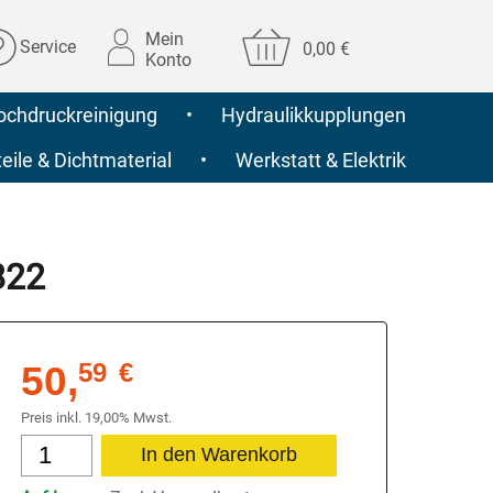
Mein
Service
0,00 €
Konto
ochdruckreinigung
•
Hydraulikkupplungen
ile & Dichtmaterial
•
Werkstatt & Elektrik
822
50,
59
€
Preis inkl. 19,00% Mwst.