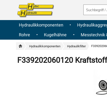
Hydraulikkomponenten
•
Hydraulikaggre
Rohre
•
Kugelhähne
•
Messtechnik
F339202060
Hydraulikkomponenten
Hydraulikfilter
F339202060120 Kraftstof