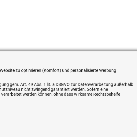
re Website zu optimieren (Komfort) und personalisierte Werbung
ligung gem. Art. 49 Abs. 1 lit. a DSGVO zur Datenverarbeitung außerhalb
chutzniveau nicht zwingend garantiert werden. Sofern eine
Flexible Zahlung
n verarbeitet werden können, ohne dass wirksame Rechtsbehelfe