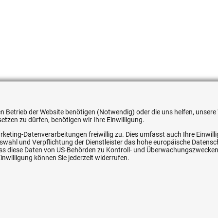
051354559566
 den Betrieb der Website benötigen (Notwendig) oder die uns helfen, unse
tzen zu dürfen, benötigen wir Ihre Einwilligung.
rketing-Datenverarbeitungen freiwillig zu. Dies umfasst auch Ihre Einwil
Auswahl und Verpflichtung der Dienstleister das hohe europäische Datens
ice
Ihre Hytec-Hydraulik Vorteile
, dass diese Daten von US-Behörden zu Kontroll- und Überwachungszwecke
nwilligung können Sie jederzeit widerrufen.
Schneller Versand, meist am selben Tag
Versandkostenfrei ab 150 EUR (innerhalb DE)
Lieferung auf Rechnung (abhängig vom Wert)
Einmonatiges Rückgaberecht
srecht
Über 30 Jahre Erfahrung