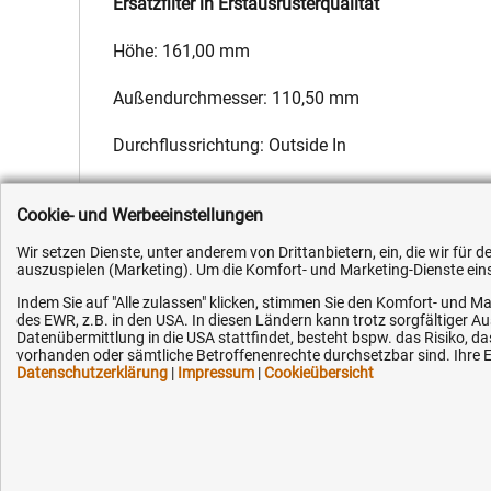
Ersatzfilter in Erstausrüsterqualität
Höhe: 161,00 mm
Außendurchmesser: 110,50 mm
Durchflussrichtung: Outside In
Hersteller:
Fleetguard
,
Hersteller-Nr.:
F339202060120
,
EAN:
4
Cookie- und Werbeeinstellungen
Wir setzen Dienste, unter anderem von Drittanbietern, ein, die wir für
auszuspielen (Marketing). Um die Komfort- und Marketing-Dienste einse
Indem Sie auf "Alle zulassen" klicken, stimmen Sie den Komfort- und Ma
des EWR, z.B. in den USA. In diesen Ländern kann trotz sorgfältiger 
Kundenhotline (Festnetz):
Hilfe & Serv
Datenübermittlung in die USA stattfindet, besteht bspw. das Risiko
vorhanden oder sämtliche Betroffenenrechte durchsetzbar sind. Ihre Ei
Datenschutzerklärung
|
Impressum
|
Cookieübersicht
+49 (0) 5351 - 523 520
Versandkosten
Zahlungsarten
Mo.-Fr. 07:30 - 16:00 Uhr
Service
AGB / Widerruf
Fax (kostenlos):