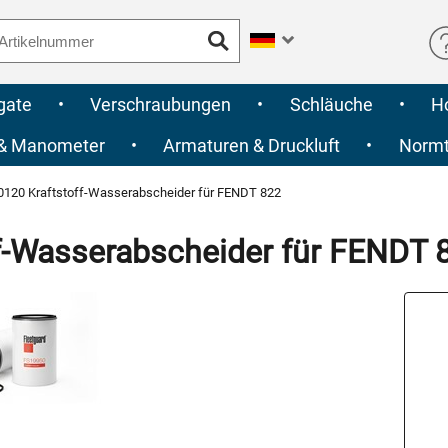
gate
•
Verschraubungen
•
Schläuche
•
H
 & Manometer
•
Armaturen & Druckluft
•
Normte
120 Kraftstoff-Wasserabscheider für FENDT 822
f-Wasserabscheider für FENDT 